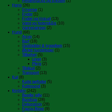
Hestesnacks og sliksten
(1)
Høns
(26)
Dirverse
(1)
Foder
(1)
Foder og tilskud
(13)
Vand og foderskåle
(10)
Varmelamper
(2)
Hund
(68)
Arion
(14)
Barf
(18)
Godbidder & tyggeben
(15)
Øvrigt hundefoder
(1)
Tilbehør
(5)
Liner
(3)
Pleje
(2)
Tilskud
(2)
Transport
(13)
Kat
(8)
Katte tørfoder
(5)
Kattesand
(3)
Krybdyr
(242)
Beetle jelly
(11)
Bundlag
(28)
Dekoration
(28)
Fauna Boxe
(9)