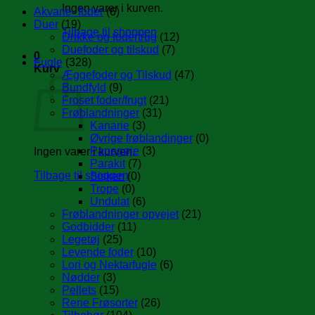
Ingen varer i kurven.
Akvarie- foder
(6)
Duer
(19)
Tilbage til shoppen
Drikke og fodertrug
(12)
Duefoder og tilskud
(7)
0
Fugle
(328)
Kurv
Æggefoder og Tilskud
(47)
Bundfyld
(9)
Froset foder/frugt
(21)
Frøblandninger
(31)
Kanarie
(3)
Øvrige frøblandinger
(0)
Papegøje
(3)
Ingen varer i kurven.
Parakit
(7)
Tilbage til shoppen
Sisken
(0)
Trope
(0)
Undulat
(6)
Frøblandninger opvejet
(21)
Godbidder
(11)
Legetøj
(25)
Levende foder
(10)
Lori og Nektarfugle
(6)
Nødder
(3)
Pellets
(15)
Rene Frøsorter
(26)