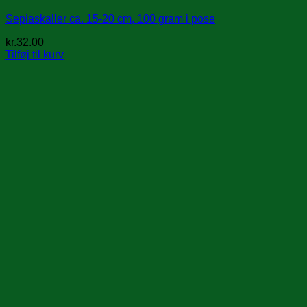
Sepiaskaller ca. 15-20 cm, 100 gram i pose
kr.
32.00
Tilføj til kurv