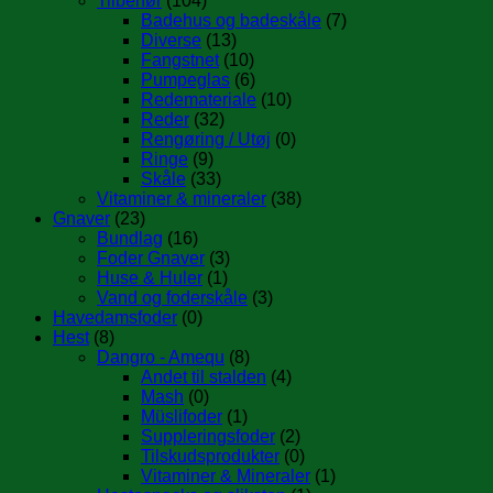
Tilbehør
(104)
Badehus og badeskåle
(7)
Diverse
(13)
Fangstnet
(10)
Pumpeglas
(6)
Redemateriale
(10)
Reder
(32)
Rengøring / Utøj
(0)
Ringe
(9)
Skåle
(33)
Vitaminer & mineraler
(38)
Gnaver
(23)
Bundlag
(16)
Foder Gnaver
(3)
Huse & Huler
(1)
Vand og foderskåle
(3)
Havedamsfoder
(0)
Hest
(8)
Dangro - Amequ
(8)
Andet til stalden
(4)
Mash
(0)
Müslifoder
(1)
Suppleringsfoder
(2)
Tilskudsprodukter
(0)
Vitaminer & Mineraler
(1)