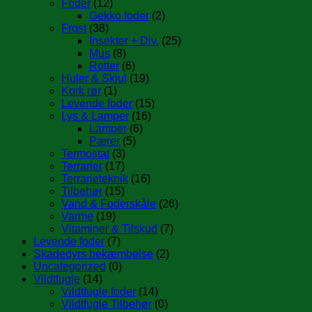
Foder
(12)
Gekko foder
(2)
Frost
(38)
Insekter + Div.
(25)
Mus
(8)
Rotter
(6)
Huler & Skjul
(19)
Kork rør
(1)
Levende foder
(15)
Lys & Lamper
(16)
Lamper
(6)
Pærer
(5)
Termostat
(3)
Terrarier
(17)
Terrarieteknik
(16)
Tilbehør
(15)
Vand & Foderskåle
(26)
Varme
(19)
Vitaminer & Tilskud
(7)
Levende foder
(7)
Skadedyrs bekæmbelse
(2)
Uncategorized
(0)
Vildtfugle
(14)
Vildtfugle foder
(14)
Vildtfugle Tilbehør
(0)