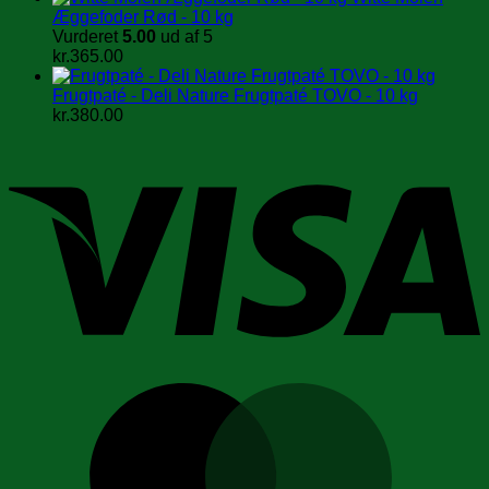
Æggefoder Rød - 10 kg
Vurderet
5.00
ud af 5
kr.
365.00
Frugtpaté - Deli Nature Frugtpaté TOVO - 10 kg
kr.
380.00
V
M