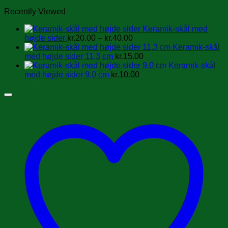
Recently Viewed
Keramik-skål med
Prisinterval:
højde sider
kr.
20.00
–
kr.
40.00
kr.20.00
Keramik-skål
til
med højde sider 11,3 cm
kr.
15.00
kr.40.00
Keramik-skål
med højde sider 9,0 cm
kr.
10.00