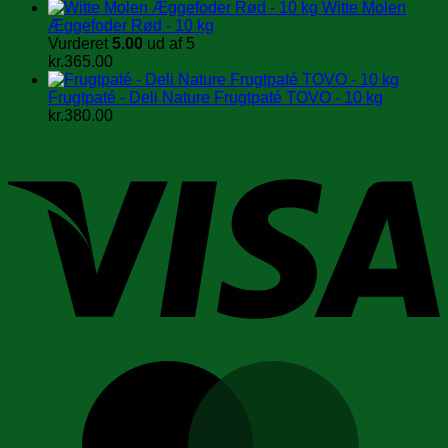
Witte Molen
Æggefoder Rød - 10 kg
Vurderet
5.00
ud af 5
kr.
365.00
Frugtpaté - Deli Nature Frugtpaté TOVO - 10 kg
kr.
380.00
V
M