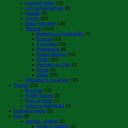
Levende foder
(10)
Lori og Nektarfugle
(6)
Nødder
(3)
Pellets
(15)
Rene Frøsorter
(26)
Tilbehør
(104)
Badehus og badeskåle
(7)
Diverse
(13)
Fangstnet
(10)
Pumpeglas
(6)
Redemateriale
(10)
Reder
(32)
Rengøring / Utøj
(0)
Ringe
(9)
Skåle
(33)
Vitaminer & mineraler
(38)
Gnaver
(23)
Bundlag
(16)
Foder Gnaver
(3)
Huse & Huler
(1)
Vand og foderskåle
(3)
Havedamsfoder
(0)
Hest
(8)
Dangro - Amequ
(8)
Andet til stalden
(4)