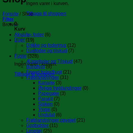
Ingen varer i kurven.
Tilbage til shoppen
Forside
/
Shop
Filter
0
Browse
Kurv
Akvarie- foder
(6)
Duer
(19)
Drikke og fodertrug
(12)
Duefoder og tilskud
(7)
Fugle
(328)
Æggefoder og Tilskud
(47)
Ingen varer i kurven.
Bundfyld
(9)
Froset foder/frugt
(21)
Tilbage til shoppen
Frøblandninger
(31)
Kanarie
(3)
Øvrige frøblandinger
(0)
Papegøje
(3)
Parakit
(7)
Sisken
(0)
Trope
(0)
Undulat
(6)
Frøblandninger opvejet
(21)
Godbidder
(11)
Legetøj
(25)