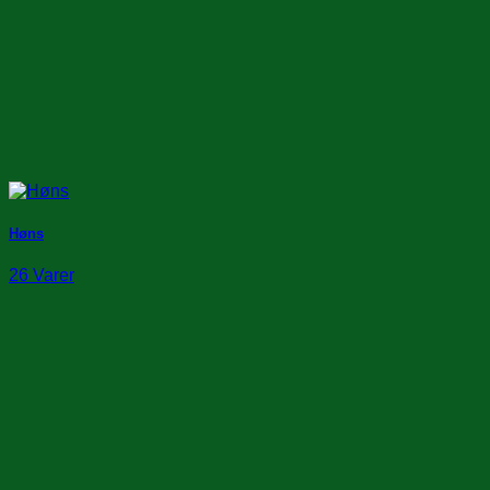
Høns
26 Varer