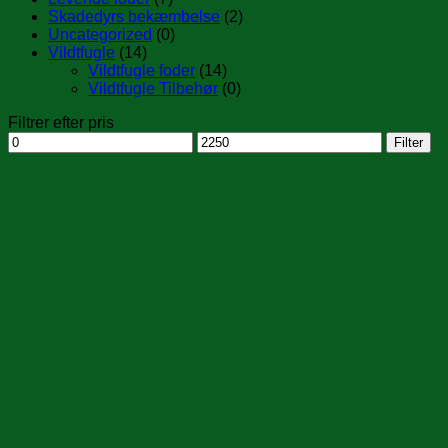
Skadedyrs bekæmbelse
(2)
Uncategorized
(0)
Vildtfugle
(14)
Vildtfugle foder
(14)
Vildtfugle Tilbehør
(0)
Filtrer efter pris
Mindste
Højeste
Filter
pris
pris