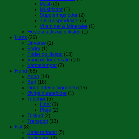
Mash
(0)
Müslifoder
(1)
Suppleringsfoder
(2)
Tilskudsprodukter
(0)
Vitaminer & Mineraler
(1)
Hestesnacks og sliksten
(1)
Høns
(26)
Dirverse
(1)
Foder
(1)
Foder og tilskud
(13)
Vand og foderskåle
(10)
Varmelamper
(2)
Hund
(68)
Arion
(14)
Barf
(18)
Godbidder & tyggeben
(15)
Øvrigt hundefoder
(1)
Tilbehør
(5)
Liner
(3)
Pleje
(2)
Tilskud
(2)
Transport
(13)
Kat
(8)
Katte tørfoder
(5)
Kattesand
(3)