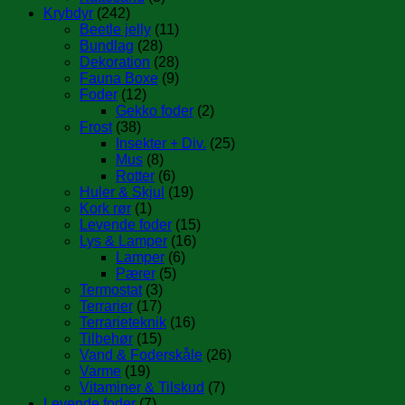
Krybdyr
(242)
Beetle jelly
(11)
Bundlag
(28)
Dekoration
(28)
Fauna Boxe
(9)
Foder
(12)
Gekko foder
(2)
Frost
(38)
Insekter + Div.
(25)
Mus
(8)
Rotter
(6)
Huler & Skjul
(19)
Kork rør
(1)
Levende foder
(15)
Lys & Lamper
(16)
Lamper
(6)
Pærer
(5)
Termostat
(3)
Terrarier
(17)
Terrarieteknik
(16)
Tilbehør
(15)
Vand & Foderskåle
(26)
Varme
(19)
Vitaminer & Tilskud
(7)
Levende foder
(7)