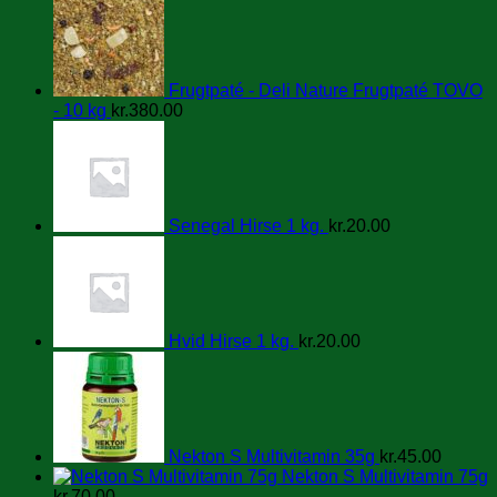
Frugtpaté - Deli Nature Frugtpaté TOVO
- 10 kg
kr.
380.00
Senegal Hirse 1 kg.
kr.
20.00
Hvid Hirse 1 kg.
kr.
20.00
Nekton S Multivitamin 35g
kr.
45.00
Nekton S Multivitamin 75g
kr.
70.00