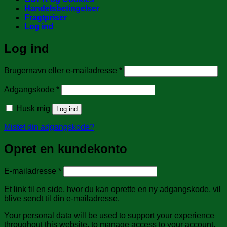
Handelsbetingelser
Fragtpriser
Log ind
Log ind
Påkrævet
Brugernavn eller e-mailadresse
*
Påkrævet
Adgangskode
*
Husk mig
Log ind
Mistet din adgangskode?
Opret en kundekonto
Påkrævet
E-mailadresse
*
Et link til en side, hvor du kan oprette en ny adgangskode, vil
blive sendt til din e-mailadresse.
Your personal data will be used to support your experience
throughout this website, to manage access to your account,