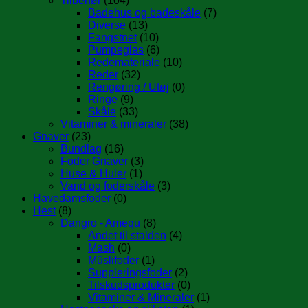
Tilbehør
(104)
Badehus og badeskåle
(7)
Diverse
(13)
Fangstnet
(10)
Pumpeglas
(6)
Redemateriale
(10)
Reder
(32)
Rengøring / Utøj
(0)
Ringe
(9)
Skåle
(33)
Vitaminer & mineraler
(38)
Gnaver
(23)
Bundlag
(16)
Foder Gnaver
(3)
Huse & Huler
(1)
Vand og foderskåle
(3)
Havedamsfoder
(0)
Hest
(8)
Dangro - Amequ
(8)
Andet til stalden
(4)
Mash
(0)
Müslifoder
(1)
Suppleringsfoder
(2)
Tilskudsprodukter
(0)
Vitaminer & Mineraler
(1)