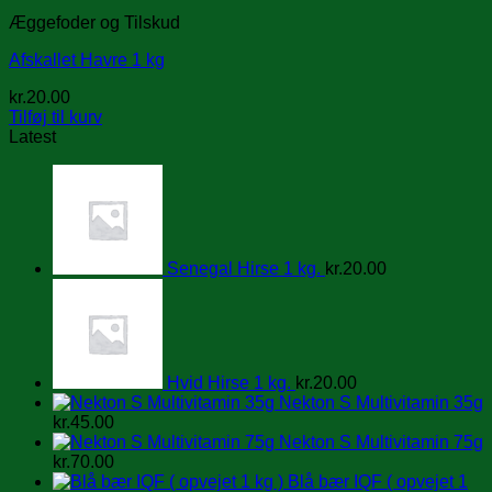
Æggefoder og Tilskud
Afskallet Havre 1 kg
kr.
20.00
Tilføj til kurv
Latest
Senegal Hirse 1 kg.
kr.
20.00
Hvid Hirse 1 kg.
kr.
20.00
Nekton S Multivitamin 35g
kr.
45.00
Nekton S Multivitamin 75g
kr.
70.00
Blå bær IQF ( opvejet 1