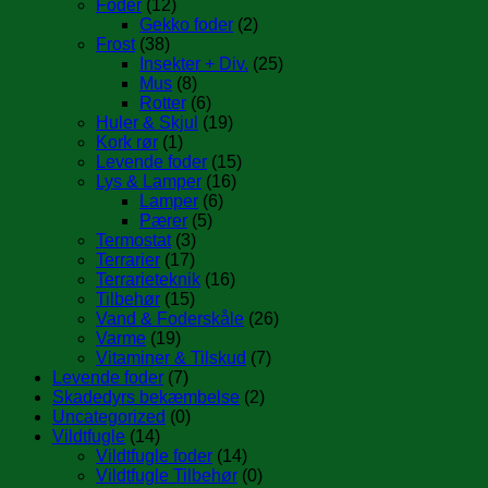
Foder
(12)
Gekko foder
(2)
Frost
(38)
Insekter + Div.
(25)
Mus
(8)
Rotter
(6)
Huler & Skjul
(19)
Kork rør
(1)
Levende foder
(15)
Lys & Lamper
(16)
Lamper
(6)
Pærer
(5)
Termostat
(3)
Terrarier
(17)
Terrarieteknik
(16)
Tilbehør
(15)
Vand & Foderskåle
(26)
Varme
(19)
Vitaminer & Tilskud
(7)
Levende foder
(7)
Skadedyrs bekæmbelse
(2)
Uncategorized
(0)
Vildtfugle
(14)
Vildtfugle foder
(14)
Vildtfugle Tilbehør
(0)