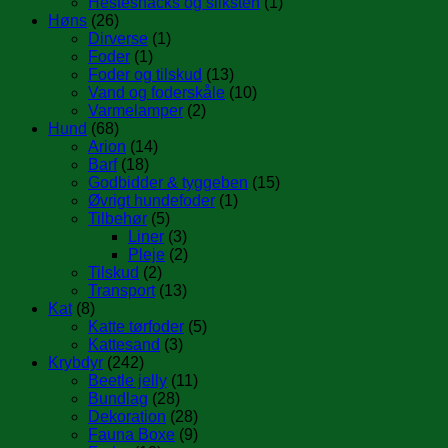
Hestesnacks og sliksten
(1)
Høns
(26)
Dirverse
(1)
Foder
(1)
Foder og tilskud
(13)
Vand og foderskåle
(10)
Varmelamper
(2)
Hund
(68)
Arion
(14)
Barf
(18)
Godbidder & tyggeben
(15)
Øvrigt hundefoder
(1)
Tilbehør
(5)
Liner
(3)
Pleje
(2)
Tilskud
(2)
Transport
(13)
Kat
(8)
Katte tørfoder
(5)
Kattesand
(3)
Krybdyr
(242)
Beetle jelly
(11)
Bundlag
(28)
Dekoration
(28)
Fauna Boxe
(9)