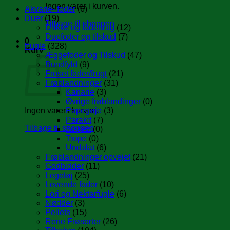
Ingen varer i kurven.
Akvarie- foder
(6)
Duer
(19)
Tilbage til shoppen
Drikke og fodertrug
(12)
Duefoder og tilskud
(7)
0
Fugle
(328)
Kurv
Æggefoder og Tilskud
(47)
Bundfyld
(9)
Froset foder/frugt
(21)
Frøblandninger
(31)
Kanarie
(3)
Øvrige frøblandinger
(0)
Ingen varer i kurven.
Papegøje
(3)
Parakit
(7)
Tilbage til shoppen
Sisken
(0)
Trope
(0)
Undulat
(6)
Frøblandninger opvejet
(21)
Godbidder
(11)
Legetøj
(25)
Levende foder
(10)
Lori og Nektarfugle
(6)
Nødder
(3)
Pellets
(15)
Rene Frøsorter
(26)