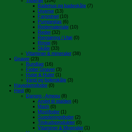
Tilbehør
(104)
Badehus og badeskåle
(7)
Diverse
(13)
Fangstnet
(10)
Pumpeglas
(6)
Redemateriale
(10)
Reder
(32)
Rengøring / Utøj
(0)
Ringe
(9)
Skåle
(33)
Vitaminer & mineraler
(38)
Gnaver
(23)
Bundlag
(16)
Foder Gnaver
(3)
Huse & Huler
(1)
Vand og foderskåle
(3)
Havedamsfoder
(0)
Hest
(8)
Dangro - Amequ
(8)
Andet til stalden
(4)
Mash
(0)
Müslifoder
(1)
Suppleringsfoder
(2)
Tilskudsprodukter
(0)
Vitaminer & Mineraler
(1)