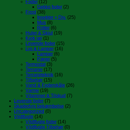
Foder
(12)
Gekko foder
(2)
Frost
(38)
Insekter + Div.
(25)
Mus
(8)
Rotter
(6)
Huler & Skjul
(19)
Kork rør
(1)
Levende foder
(15)
Lys & Lamper
(16)
Lamper
(6)
Pærer
(5)
Termostat
(3)
Terrarier
(17)
Terrarieteknik
(16)
Tilbehør
(15)
Vand & Foderskåle
(26)
Varme
(19)
Vitaminer & Tilskud
(7)
Levende foder
(7)
Skadedyrs bekæmbelse
(2)
Uncategorized
(0)
Vildtfugle
(14)
Vildtfugle foder
(14)
Vildtfugle Tilbehør
(0)