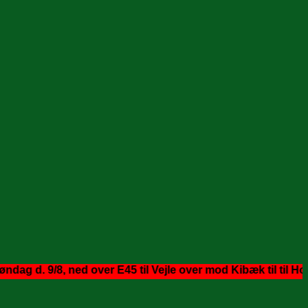
 9/8, ned over E45 til Vejle over mod Kibæk til til Holstedb