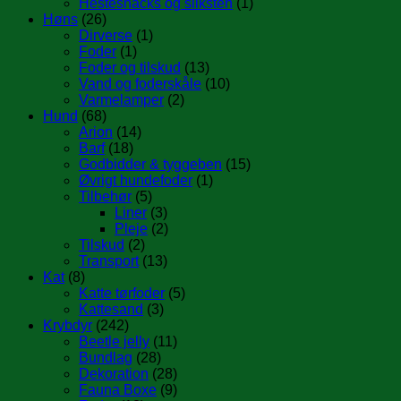
Hestesnacks og sliksten
(1)
Høns
(26)
Dirverse
(1)
Foder
(1)
Foder og tilskud
(13)
Vand og foderskåle
(10)
Varmelamper
(2)
Hund
(68)
Arion
(14)
Barf
(18)
Godbidder & tyggeben
(15)
Øvrigt hundefoder
(1)
Tilbehør
(5)
Liner
(3)
Pleje
(2)
Tilskud
(2)
Transport
(13)
Kat
(8)
Katte tørfoder
(5)
Kattesand
(3)
Krybdyr
(242)
Beetle jelly
(11)
Bundlag
(28)
Dekoration
(28)
Fauna Boxe
(9)