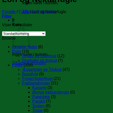
Ingen varer i kurven.
Tilbage til shoppen
Forside
/
Fugle
/
Lori og Nektarfugle
Filter
0
Kurv
Viser 6 resultater
Browse
Akvarie- foder
(6)
Duer
(19)
Ingen varer i kurven.
Drikke og fodertrug
(12)
Duefoder og tilskud
(7)
Tilbage til shoppen
Fugle
(328)
Æggefoder og Tilskud
(47)
Bundfyld
(9)
Froset foder/frugt
(21)
Frøblandninger
(31)
Kanarie
(3)
Øvrige frøblandinger
(0)
Papegøje
(3)
Parakit
(7)
Sisken
(0)
Trope
(0)