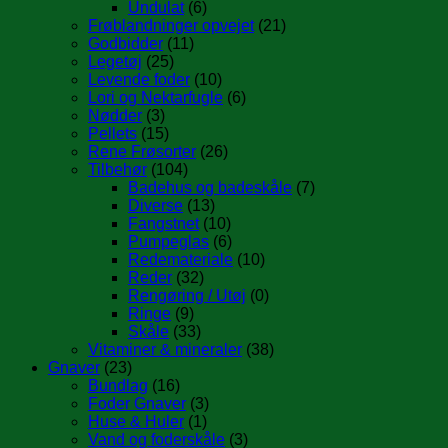
Undulat
(6)
Frøblandninger opvejet
(21)
Godbidder
(11)
Legetøj
(25)
Levende foder
(10)
Lori og Nektarfugle
(6)
Nødder
(3)
Pellets
(15)
Rene Frøsorter
(26)
Tilbehør
(104)
Badehus og badeskåle
(7)
Diverse
(13)
Fangstnet
(10)
Pumpeglas
(6)
Redemateriale
(10)
Reder
(32)
Rengøring / Utøj
(0)
Ringe
(9)
Skåle
(33)
Vitaminer & mineraler
(38)
Gnaver
(23)
Bundlag
(16)
Foder Gnaver
(3)
Huse & Huler
(1)
Vand og foderskåle
(3)