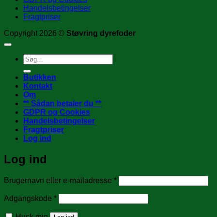
Handelsbetingelser
Fragtpriser
Copyright 2026 ©
Støvring dyrefoder
Søg
efter:
Butikken
Kontakt
Om
** Sådan betaler du **
GDPR og Cookies
Handelsbetingelser
Fragtpriser
Log ind
Log ind
Påkrævet
Brugernavn eller e-mailadresse
*
Påkrævet
Adgangskode
*
Husk mig