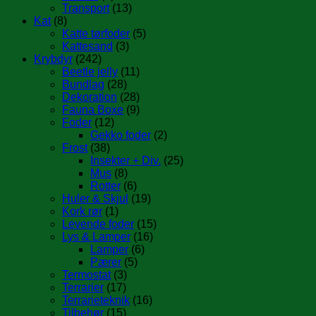
Transport
(13)
Kat
(8)
Katte tørfoder
(5)
Kattesand
(3)
Krybdyr
(242)
Beetle jelly
(11)
Bundlag
(28)
Dekoration
(28)
Fauna Boxe
(9)
Foder
(12)
Gekko foder
(2)
Frost
(38)
Insekter + Div.
(25)
Mus
(8)
Rotter
(6)
Huler & Skjul
(19)
Kork rør
(1)
Levende foder
(15)
Lys & Lamper
(16)
Lamper
(6)
Pærer
(5)
Termostat
(3)
Terrarier
(17)
Terrarieteknik
(16)
Tilbehør
(15)