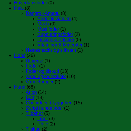
Havedamsfoder
(0)
Hest
(8)
Dangro - Amequ
(8)
Andet til stalden
(4)
Mash
(0)
Müslifoder
(1)
Suppleringsfoder
(2)
Tilskudsprodukter
(0)
Vitaminer & Mineraler
(1)
Hestesnacks og sliksten
(1)
Høns
(26)
Dirverse
(1)
Foder
(1)
Foder og tilskud
(13)
Vand og foderskåle
(10)
Varmelamper
(2)
Hund
(68)
Arion
(14)
Barf
(18)
Godbidder & tyggeben
(15)
Øvrigt hundefoder
(1)
Tilbehør
(5)
Liner
(3)
Pleje
(2)
Tilskud
(2)