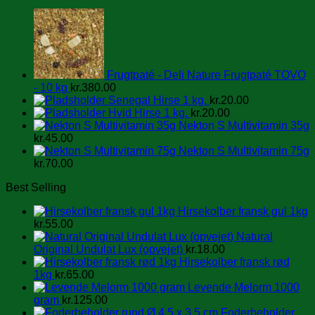
Frugtpaté - Deli Nature Frugtpaté TOVO
- 10 kg
kr.
380.00
Senegal Hirse 1 kg.
kr.
20.00
Hvid Hirse 1 kg.
kr.
20.00
Nekton S Multivitamin 35g
kr.
45.00
Nekton S Multivitamin 75g
kr.
70.00
Best Selling
Hirsekolber fransk gul 1kg
kr.
55.00
Natural
Original Undulat Lux (opvejet)
kr.
18.00
Hirsekolber fransk rød
1kg
kr.
65.00
Levende Melorm 1000
gram
kr.
125.00
Foderbeholder