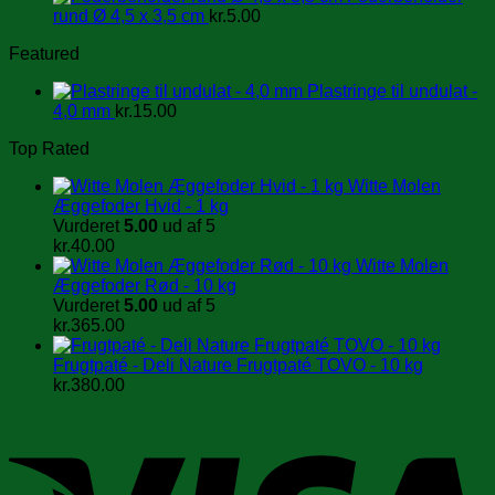
rund Ø 4,5 x 3,5 cm
kr.
5.00
Featured
Plastringe til undulat -
4,0 mm
kr.
15.00
Top Rated
Witte Molen
Æggefoder Hvid - 1 kg
Vurderet
5.00
ud af 5
kr.
40.00
Witte Molen
Æggefoder Rød - 10 kg
Vurderet
5.00
ud af 5
kr.
365.00
Frugtpaté - Deli Nature Frugtpaté TOVO - 10 kg
kr.
380.00
V