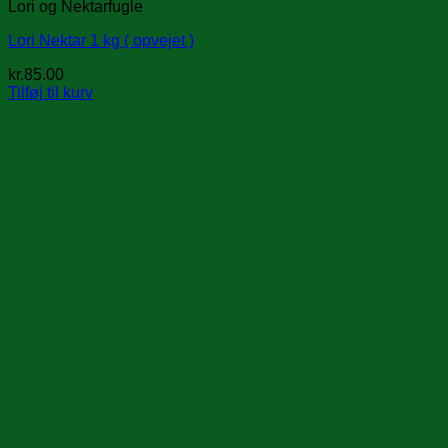
Lori og Nektarfugle
Lori Nektar 1 kg ( opvejet )
kr.
85.00
Tilføj til kurv