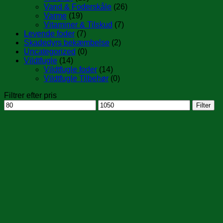
Vand & Foderskåle
(26)
Varme
(19)
Vitaminer & Tilskud
(7)
Levende foder
(7)
Skadedyrs bekæmbelse
(2)
Uncategorized
(0)
Vildtfugle
(14)
Vildtfugle foder
(14)
Vildtfugle Tilbehør
(0)
Filtrer efter pris
Mindste
Højeste
Filter
pris
pris