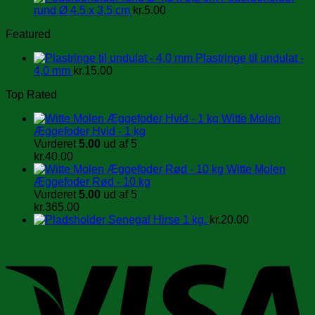
rund Ø 4,5 x 3,5 cm
kr.
5.00
Featured
Plastringe til undulat -
4,0 mm
kr.
15.00
Top Rated
Witte Molen
Æggefoder Hvid - 1 kg
Vurderet
5.00
ud af 5
kr.
40.00
Witte Molen
Æggefoder Rød - 10 kg
Vurderet
5.00
ud af 5
kr.
365.00
Senegal Hirse 1 kg.
kr.
20.00
V