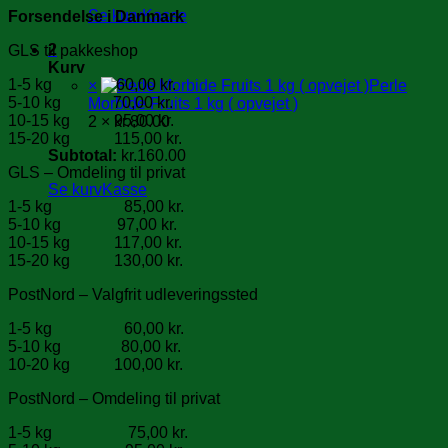
Se kurv
Kasse
Forsendelse i Danmark
2
GLS til pakkeshop
Kurv
1-5 kg 60,00 kr.
×
Perle
5-10 kg 70,00 kr.
Morbide Fruits 1 kg ( opvejet )
10-15 kg 95,00 kr.
2 ×
kr.
80.00
15-20 kg 115,00 kr.
Subtotal:
kr.
160.00
GLS – Omdeling til privat
Se kurv
Kasse
1-5 kg 85,00 kr.
5-10 kg 97,00 kr.
10-15 kg 117,00 kr.
15-20 kg 130,00 kr.
PostNord – Valgfrit udleveringssted
1-5 kg 60,00 kr.
5-10 kg 80,00 kr.
10-20 kg 100,00 kr.
PostNord – Omdeling til privat
1-5 kg 75,00 kr.