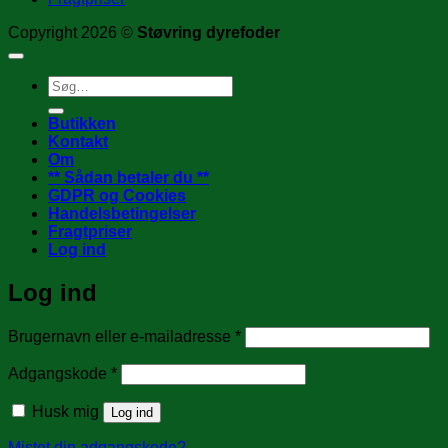
Copyright 2026 ©
Støvring dyrefoder
Søg
efter:
Butikken
Kontakt
Om
** Sådan betaler du **
GDPR og Cookies
Handelsbetingelser
Fragtpriser
Log ind
Log ind
Påkrævet
Brugernavn eller e-mailadresse
*
Påkrævet
Adgangskode
*
Husk mig
Log ind
Mistet din adgangskode?