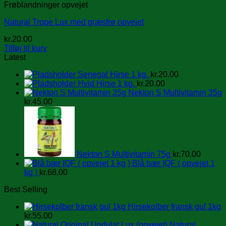
Frøblandninger opvejet
Natural Trope Lux med græsfrø opvejet
kr.
20.00
Tilføj til kurv
Latest
Senegal Hirse 1 kg.
kr.
20.00
Hvid Hirse 1 kg.
kr.
20.00
Nekton S Multivitamin 35g
kr.
45.00
Nekton S Multivitamin 75g
kr.
70.00
Blå bær IQF ( opvejet 1
kg )
kr.
68.00
Best Selling
Hirsekolber fransk gul 1kg
kr.
55.00
Natural