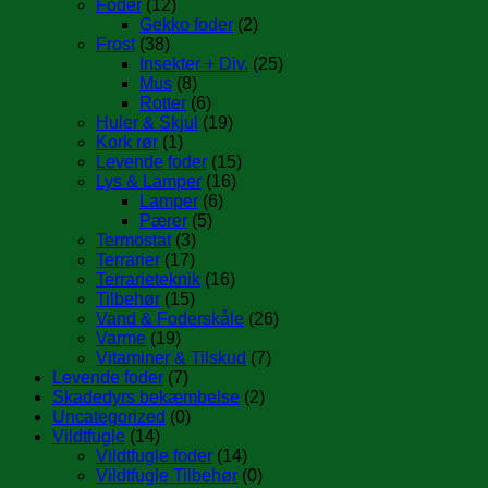
Foder
(12)
Gekko foder
(2)
Frost
(38)
Insekter + Div.
(25)
Mus
(8)
Rotter
(6)
Huler & Skjul
(19)
Kork rør
(1)
Levende foder
(15)
Lys & Lamper
(16)
Lamper
(6)
Pærer
(5)
Termostat
(3)
Terrarier
(17)
Terrarieteknik
(16)
Tilbehør
(15)
Vand & Foderskåle
(26)
Varme
(19)
Vitaminer & Tilskud
(7)
Levende foder
(7)
Skadedyrs bekæmbelse
(2)
Uncategorized
(0)
Vildtfugle
(14)
Vildtfugle foder
(14)
Vildtfugle Tilbehør
(0)