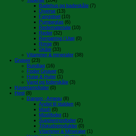
Tilbehør
(104)
Badehus og badeskåle
(7)
Diverse
(13)
Fangstnet
(10)
Pumpeglas
(6)
Redemateriale
(10)
Reder
(32)
Rengøring / Utøj
(0)
Ringe
(9)
Skåle
(33)
Vitaminer & mineraler
(38)
Gnaver
(23)
Bundlag
(16)
Foder Gnaver
(3)
Huse & Huler
(1)
Vand og foderskåle
(3)
Havedamsfoder
(0)
Hest
(8)
Dangro - Amequ
(8)
Andet til stalden
(4)
Mash
(0)
Müslifoder
(1)
Suppleringsfoder
(2)
Tilskudsprodukter
(0)
Vitaminer & Mineraler
(1)