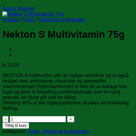
Add to Wishlist
Forside
/
Fugle
/
Vitaminer & mineraler
Nekton S Multivitamin 75g
kr.
70.00
NEKTON-S indeholder alle de vigtige vitaminer og er også
beriget med aminosyrer, mineraler og sporstoffer.
Vitaminmangel (hypovitaminose) er ikke let at opdage hos
fugle og fører til betydelig sundhedsskade over en lang
periode, før dyret går tabt for tidligt.
Omkring 90% af alle fuglesygdomme skyldes utilstrækkelig
fodring.
Nekton
S
Tilføj til kurv
Multivitamin
Kategorier:
Fugle
,
Vitaminer & mineraler
75g