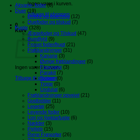
Ingen varer i kurven.
Akvarie- foder
(6)
Duer
(19)
Tilbage til shoppen
Drikke og fodertrug
(12)
Duefoder og tilskud
(7)
0
Fugle
(328)
Kurv
Æggefoder og Tilskud
(47)
Bundfyld
(9)
Froset foder/frugt
(21)
Frøblandninger
(31)
Kanarie
(3)
Øvrige frøblandinger
(0)
Papegøje
(3)
Ingen varer i kurven.
Parakit
(7)
Tilbage til shoppen
Sisken
(0)
Trope
(0)
Undulat
(6)
Frøblandninger opvejet
(21)
Godbidder
(11)
Legetøj
(25)
Levende foder
(10)
Lori og Nektarfugle
(6)
Nødder
(3)
Pellets
(15)
Rene Frøsorter
(26)