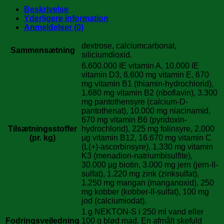
antal
Beskrivelse
Yderligere information
Anmeldelser (0)
dextrose, calciumcarbonat,
Sammensætning
siliciumdioxid.
6.600.000 IE vitamin A, 10.000 IE
vitamin D3, 6.600 mg vitamin E, 670
mg vitamin B1 (thiamin-hydrochlorid),
1.680 mg vitamin B2 (riboflavin), 3.300
mg pantothensyre (calcium-D-
pantothenat), 10.000 mg niacinamid,
670 mg vitamin B6 (pyridoxin-
Tilsætningsstoffer
hydrochlorid), 225 mg folinsyre, 2.000
(pr. kg)
µg vitamin B12, 16.670 mg vitamin C
(L(+)-ascorbinsyre), 1.330 mg vitamin
K3 (menadion-natriumbisulfite),
30.000 µg biotin, 3.000 mg jern (jern-II-
sulfat), 1.220 mg zink (zinksulfat),
1.250 mg mangan (manganoxid), 250
mg kobber (kobber-II-sulfat), 100 mg
jod (calciumiodat).
1 g NEKTON-S i 250 ml vand eller
Fodringsvejledning
100 g blød mad. En afmålt skefuld