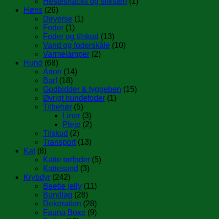
Hestesnacks og sliksten
(1)
Høns
(26)
Dirverse
(1)
Foder
(1)
Foder og tilskud
(13)
Vand og foderskåle
(10)
Varmelamper
(2)
Hund
(68)
Arion
(14)
Barf
(18)
Godbidder & tyggeben
(15)
Øvrigt hundefoder
(1)
Tilbehør
(5)
Liner
(3)
Pleje
(2)
Tilskud
(2)
Transport
(13)
Kat
(8)
Katte tørfoder
(5)
Kattesand
(3)
Krybdyr
(242)
Beetle jelly
(11)
Bundlag
(28)
Dekoration
(28)
Fauna Boxe
(9)