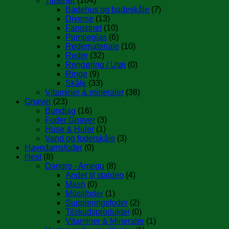
Tilbehør
(104)
Badehus og badeskåle
(7)
Diverse
(13)
Fangstnet
(10)
Pumpeglas
(6)
Redemateriale
(10)
Reder
(32)
Rengøring / Utøj
(0)
Ringe
(9)
Skåle
(33)
Vitaminer & mineraler
(38)
Gnaver
(23)
Bundlag
(16)
Foder Gnaver
(3)
Huse & Huler
(1)
Vand og foderskåle
(3)
Havedamsfoder
(0)
Hest
(8)
Dangro - Amequ
(8)
Andet til stalden
(4)
Mash
(0)
Müslifoder
(1)
Suppleringsfoder
(2)
Tilskudsprodukter
(0)
Vitaminer & Mineraler
(1)