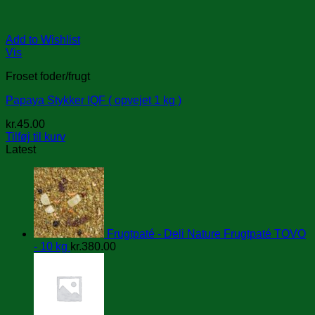
Add to Wishlist
Vis
Froset foder/frugt
Papaya Stykker IQF ( opvejet 1 kg )
kr.
45.00
Tilføj til kurv
Latest
Frugtpaté - Deli Nature Frugtpaté TOVO
- 10 kg
kr.
380.00