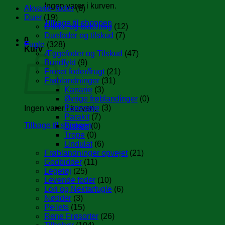
Ingen varer i kurven.
Akvarie- foder
(6)
Duer
(19)
Tilbage til shoppen
Drikke og fodertrug
(12)
Duefoder og tilskud
(7)
0
Fugle
(328)
Kurv
Æggefoder og Tilskud
(47)
Bundfyld
(9)
Froset foder/frugt
(21)
Frøblandninger
(31)
Kanarie
(3)
Øvrige frøblandinger
(0)
Papegøje
(3)
Ingen varer i kurven.
Parakit
(7)
Tilbage til shoppen
Sisken
(0)
Trope
(0)
Undulat
(6)
Frøblandninger opvejet
(21)
Godbidder
(11)
Legetøj
(25)
Levende foder
(10)
Lori og Nektarfugle
(6)
Nødder
(3)
Pellets
(15)
Rene Frøsorter
(26)