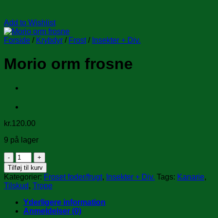
Add to Wishlist
Forside
/
Krybdyr
/
Frost
/
Insekter + Div.
Morio orm frosne
kr.
120.00
9 på lager
Morio
orm
Tilføj til kurv
frosne
Kategorier:
Froset foder/frugt
,
Insekter + Div.
Tags:
Kanarie
,
antal
Tilskud
,
Trope
Yderligere information
Anmeldelser (0)