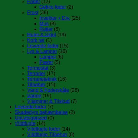
Foder
(12)
Gekko foder
(2)
Frost
(38)
Insekter + Div.
(25)
Mus
(8)
Rotter
(6)
Huler & Skjul
(19)
Kork rør
(1)
Levende foder
(15)
Lys & Lamper
(16)
Lamper
(6)
Pærer
(5)
Termostat
(3)
Terrarier
(17)
Terrarieteknik
(16)
Tilbehør
(15)
Vand & Foderskåle
(26)
Varme
(19)
Vitaminer & Tilskud
(7)
Levende foder
(7)
Skadedyrs bekæmbelse
(2)
Uncategorized
(0)
Vildtfugle
(14)
Vildtfugle foder
(14)
Vildtfugle Tilbehør
(0)