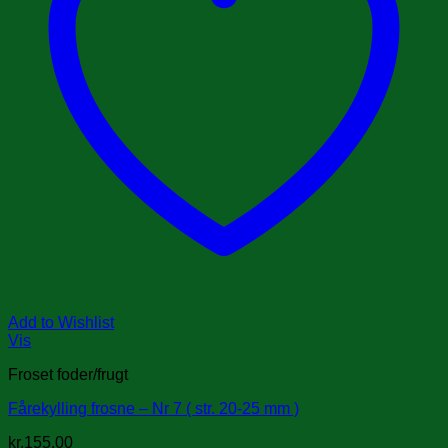
Add to Wishlist
Vis
Froset foder/frugt
Fårekylling frosne – Nr 7 ( str. 20-25 mm )
kr.
155.00