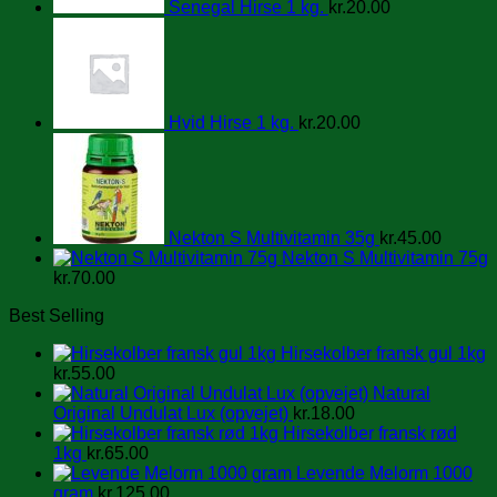
Senegal Hirse 1 kg.
kr.
20.00
Hvid Hirse 1 kg.
kr.
20.00
Nekton S Multivitamin 35g
kr.
45.00
Nekton S Multivitamin 75g
kr.
70.00
Best Selling
Hirsekolber fransk gul 1kg
kr.
55.00
Natural
Original Undulat Lux (opvejet)
kr.
18.00
Hirsekolber fransk rød
1kg
kr.
65.00
Levende Melorm 1000
gram
kr.
125.00