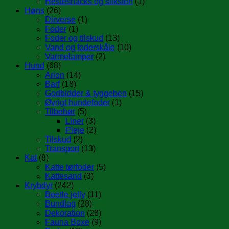
Hestesnacks og sliksten
(1)
Høns
(26)
Dirverse
(1)
Foder
(1)
Foder og tilskud
(13)
Vand og foderskåle
(10)
Varmelamper
(2)
Hund
(68)
Arion
(14)
Barf
(18)
Godbidder & tyggeben
(15)
Øvrigt hundefoder
(1)
Tilbehør
(5)
Liner
(3)
Pleje
(2)
Tilskud
(2)
Transport
(13)
Kat
(8)
Katte tørfoder
(5)
Kattesand
(3)
Krybdyr
(242)
Beetle jelly
(11)
Bundlag
(28)
Dekoration
(28)
Fauna Boxe
(9)