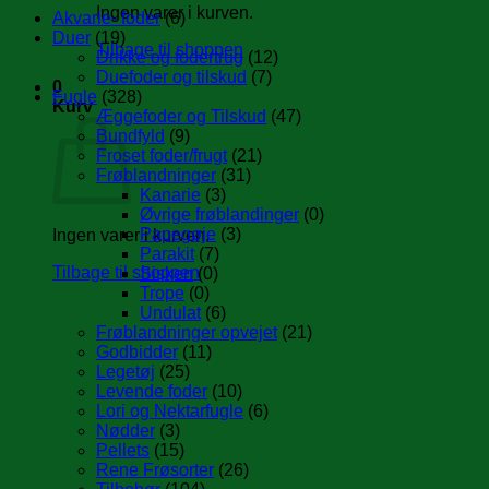
Ingen varer i kurven.
Akvarie- foder
(6)
Duer
(19)
Tilbage til shoppen
Drikke og fodertrug
(12)
Duefoder og tilskud
(7)
0
Fugle
(328)
Kurv
Æggefoder og Tilskud
(47)
Bundfyld
(9)
Froset foder/frugt
(21)
Frøblandninger
(31)
Kanarie
(3)
Øvrige frøblandinger
(0)
Papegøje
(3)
Ingen varer i kurven.
Parakit
(7)
Tilbage til shoppen
Sisken
(0)
Trope
(0)
Undulat
(6)
Frøblandninger opvejet
(21)
Godbidder
(11)
Legetøj
(25)
Levende foder
(10)
Lori og Nektarfugle
(6)
Nødder
(3)
Pellets
(15)
Rene Frøsorter
(26)