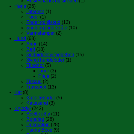
Hestesnacks og sliksten
(1)
Høns
(26)
Dirverse
(1)
Foder
(1)
Foder og tilskud
(13)
Vand og foderskåle
(10)
Varmelamper
(2)
Hund
(68)
Arion
(14)
Barf
(18)
Godbidder & tyggeben
(15)
Øvrigt hundefoder
(1)
Tilbehør
(5)
Liner
(3)
Pleje
(2)
Tilskud
(2)
Transport
(13)
Kat
(8)
Katte tørfoder
(5)
Kattesand
(3)
Krybdyr
(242)
Beetle jelly
(11)
Bundlag
(28)
Dekoration
(28)
Fauna Boxe
(9)