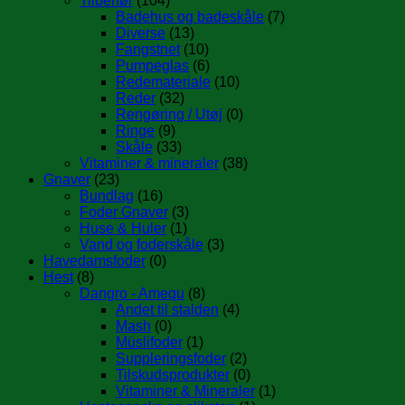
Tilbehør
(104)
Badehus og badeskåle
(7)
Diverse
(13)
Fangstnet
(10)
Pumpeglas
(6)
Redemateriale
(10)
Reder
(32)
Rengøring / Utøj
(0)
Ringe
(9)
Skåle
(33)
Vitaminer & mineraler
(38)
Gnaver
(23)
Bundlag
(16)
Foder Gnaver
(3)
Huse & Huler
(1)
Vand og foderskåle
(3)
Havedamsfoder
(0)
Hest
(8)
Dangro - Amequ
(8)
Andet til stalden
(4)
Mash
(0)
Müslifoder
(1)
Suppleringsfoder
(2)
Tilskudsprodukter
(0)
Vitaminer & Mineraler
(1)