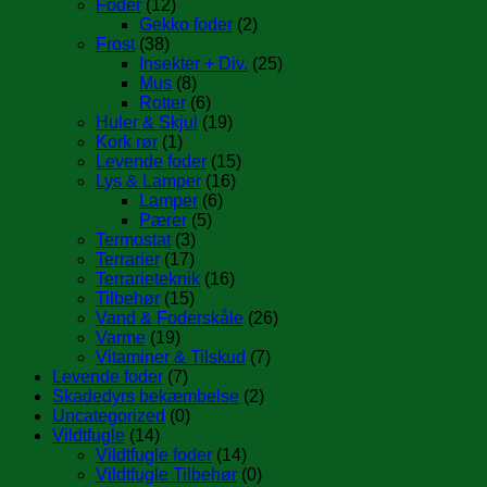
Foder
(12)
Gekko foder
(2)
Frost
(38)
Insekter + Div.
(25)
Mus
(8)
Rotter
(6)
Huler & Skjul
(19)
Kork rør
(1)
Levende foder
(15)
Lys & Lamper
(16)
Lamper
(6)
Pærer
(5)
Termostat
(3)
Terrarier
(17)
Terrarieteknik
(16)
Tilbehør
(15)
Vand & Foderskåle
(26)
Varme
(19)
Vitaminer & Tilskud
(7)
Levende foder
(7)
Skadedyrs bekæmbelse
(2)
Uncategorized
(0)
Vildtfugle
(14)
Vildtfugle foder
(14)
Vildtfugle Tilbehør
(0)