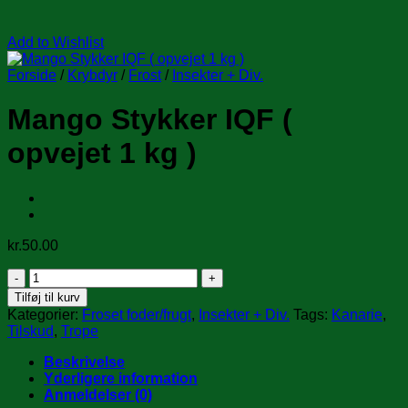
Add to Wishlist
Forside
/
Krybdyr
/
Frost
/
Insekter + Div.
Mango Stykker IQF (
opvejet 1 kg )
kr.
50.00
Mango
Stykker
Tilføj til kurv
IQF
Kategorier:
Froset foder/frugt
,
Insekter + Div.
Tags:
Kanarie
,
(
Tilskud
,
Trope
opvejet
1
Beskrivelse
kg
Yderligere information
)
Anmeldelser (0)
antal