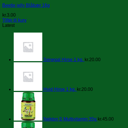
Beetle jelly Blåbær 16g
kr.
3.00
Tilføj til kurv
Latest
Senegal Hirse 1 kg.
kr.
20.00
Hvid Hirse 1 kg.
kr.
20.00
Nekton S Multivitamin 35g
kr.
45.00