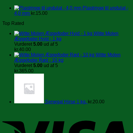
Plastringe til undulat -
4,0 mm
kr.
15.00
Top Rated
Witte Molen
Æggefoder Hvid - 1 kg
Vurderet
5.00
ud af 5
kr.
40.00
Witte Molen
Æggefoder Rød - 10 kg
Vurderet
5.00
ud af 5
kr.
365.00
Senegal Hirse 1 kg.
kr.
20.00
V