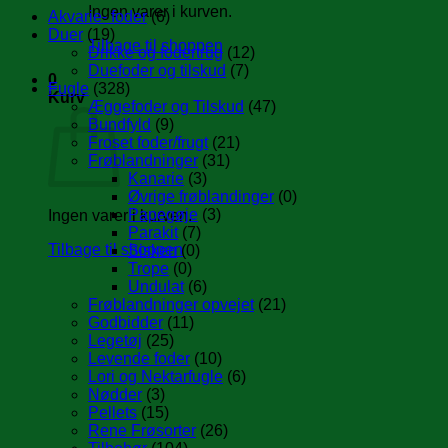
Ingen varer i kurven.
Akvarie- foder
(6)
Duer
(19)
Tilbage til shoppen
Drikke og fodertrug
(12)
Duefoder og tilskud
(7)
0
Fugle
(328)
Kurv
Æggefoder og Tilskud
(47)
Bundfyld
(9)
Froset foder/frugt
(21)
Frøblandninger
(31)
Kanarie
(3)
Øvrige frøblandinger
(0)
Papegøje
(3)
Ingen varer i kurven.
Parakit
(7)
Tilbage til shoppen
Sisken
(0)
Trope
(0)
Undulat
(6)
Frøblandninger opvejet
(21)
Godbidder
(11)
Legetøj
(25)
Levende foder
(10)
Lori og Nektarfugle
(6)
Nødder
(3)
Pellets
(15)
Rene Frøsorter
(26)