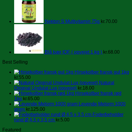
Nekton S Multivitamin 75g
kr.
70.00
Blå bær IQF ( opvejet 1 kg )
kr.
68.00
Best Selling
Hirsekolber fransk gul 1kg
kr.
55.00
Natural
Original Undulat Lux (opvejet)
kr.
18.00
Hirsekolber fransk rød
1kg
kr.
65.00
Levende Melorm 1000
gram
kr.
125.00
Foderbeholder
rund Ø 4,5 x 3,5 cm
kr.
5.00
Featured