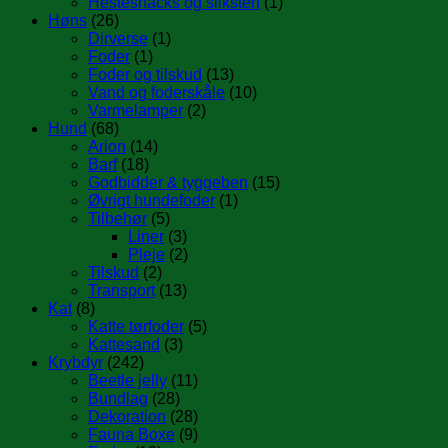
Hestesnacks og sliksten
(1)
Høns
(26)
Dirverse
(1)
Foder
(1)
Foder og tilskud
(13)
Vand og foderskåle
(10)
Varmelamper
(2)
Hund
(68)
Arion
(14)
Barf
(18)
Godbidder & tyggeben
(15)
Øvrigt hundefoder
(1)
Tilbehør
(5)
Liner
(3)
Pleje
(2)
Tilskud
(2)
Transport
(13)
Kat
(8)
Katte tørfoder
(5)
Kattesand
(3)
Krybdyr
(242)
Beetle jelly
(11)
Bundlag
(28)
Dekoration
(28)
Fauna Boxe
(9)