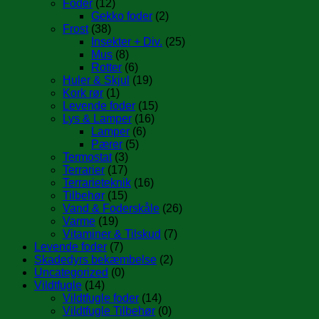
Foder
(12)
Gekko foder
(2)
Frost
(38)
Insekter + Div.
(25)
Mus
(8)
Rotter
(6)
Huler & Skjul
(19)
Kork rør
(1)
Levende foder
(15)
Lys & Lamper
(16)
Lamper
(6)
Pærer
(5)
Termostat
(3)
Terrarier
(17)
Terrarieteknik
(16)
Tilbehør
(15)
Vand & Foderskåle
(26)
Varme
(19)
Vitaminer & Tilskud
(7)
Levende foder
(7)
Skadedyrs bekæmbelse
(2)
Uncategorized
(0)
Vildtfugle
(14)
Vildtfugle foder
(14)
Vildtfugle Tilbehør
(0)