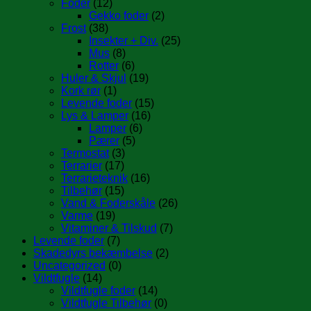
Foder
(12)
Gekko foder
(2)
Frost
(38)
Insekter + Div.
(25)
Mus
(8)
Rotter
(6)
Huler & Skjul
(19)
Kork rør
(1)
Levende foder
(15)
Lys & Lamper
(16)
Lamper
(6)
Pærer
(5)
Termostat
(3)
Terrarier
(17)
Terrarieteknik
(16)
Tilbehør
(15)
Vand & Foderskåle
(26)
Varme
(19)
Vitaminer & Tilskud
(7)
Levende foder
(7)
Skadedyrs bekæmbelse
(2)
Uncategorized
(0)
Vildtfugle
(14)
Vildtfugle foder
(14)
Vildtfugle Tilbehør
(0)