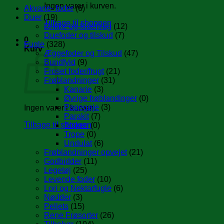
Ingen varer i kurven.
Akvarie- foder
(6)
Duer
(19)
Tilbage til shoppen
Drikke og fodertrug
(12)
Duefoder og tilskud
(7)
0
Fugle
(328)
Kurv
Æggefoder og Tilskud
(47)
Bundfyld
(9)
Froset foder/frugt
(21)
Frøblandninger
(31)
Kanarie
(3)
Øvrige frøblandinger
(0)
Papegøje
(3)
Ingen varer i kurven.
Parakit
(7)
Tilbage til shoppen
Sisken
(0)
Trope
(0)
Undulat
(6)
Frøblandninger opvejet
(21)
Godbidder
(11)
Legetøj
(25)
Levende foder
(10)
Lori og Nektarfugle
(6)
Nødder
(3)
Pellets
(15)
Rene Frøsorter
(26)