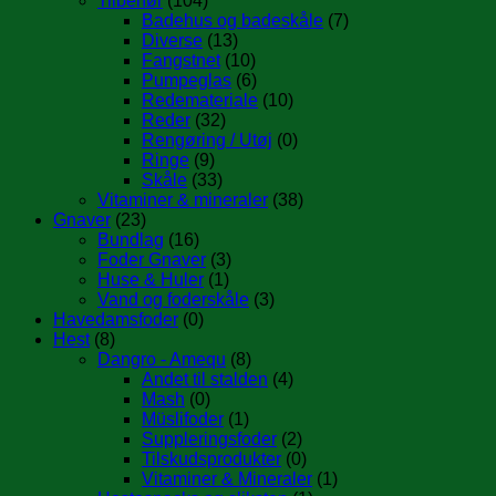
Tilbehør
(104)
Badehus og badeskåle
(7)
Diverse
(13)
Fangstnet
(10)
Pumpeglas
(6)
Redemateriale
(10)
Reder
(32)
Rengøring / Utøj
(0)
Ringe
(9)
Skåle
(33)
Vitaminer & mineraler
(38)
Gnaver
(23)
Bundlag
(16)
Foder Gnaver
(3)
Huse & Huler
(1)
Vand og foderskåle
(3)
Havedamsfoder
(0)
Hest
(8)
Dangro - Amequ
(8)
Andet til stalden
(4)
Mash
(0)
Müslifoder
(1)
Suppleringsfoder
(2)
Tilskudsprodukter
(0)
Vitaminer & Mineraler
(1)