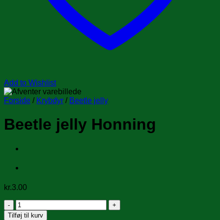
Add to Wishlist
Forside
/
Krybdyr
/
Beetle jelly
Beetle jelly Honning
kr.
3.00
Beetle
jelly
Tilføj til kurv