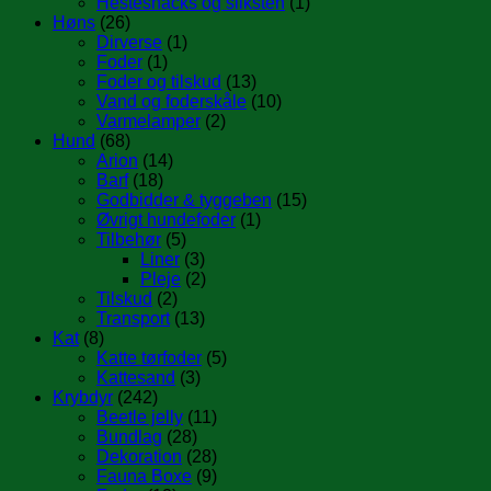
Hestesnacks og sliksten
(1)
Høns
(26)
Dirverse
(1)
Foder
(1)
Foder og tilskud
(13)
Vand og foderskåle
(10)
Varmelamper
(2)
Hund
(68)
Arion
(14)
Barf
(18)
Godbidder & tyggeben
(15)
Øvrigt hundefoder
(1)
Tilbehør
(5)
Liner
(3)
Pleje
(2)
Tilskud
(2)
Transport
(13)
Kat
(8)
Katte tørfoder
(5)
Kattesand
(3)
Krybdyr
(242)
Beetle jelly
(11)
Bundlag
(28)
Dekoration
(28)
Fauna Boxe
(9)