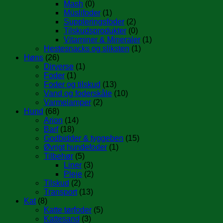
Mash
(0)
Müslifoder
(1)
Suppleringsfoder
(2)
Tilskudsprodukter
(0)
Vitaminer & Mineraler
(1)
Hestesnacks og sliksten
(1)
Høns
(26)
Dirverse
(1)
Foder
(1)
Foder og tilskud
(13)
Vand og foderskåle
(10)
Varmelamper
(2)
Hund
(68)
Arion
(14)
Barf
(18)
Godbidder & tyggeben
(15)
Øvrigt hundefoder
(1)
Tilbehør
(5)
Liner
(3)
Pleje
(2)
Tilskud
(2)
Transport
(13)
Kat
(8)
Katte tørfoder
(5)
Kattesand
(3)