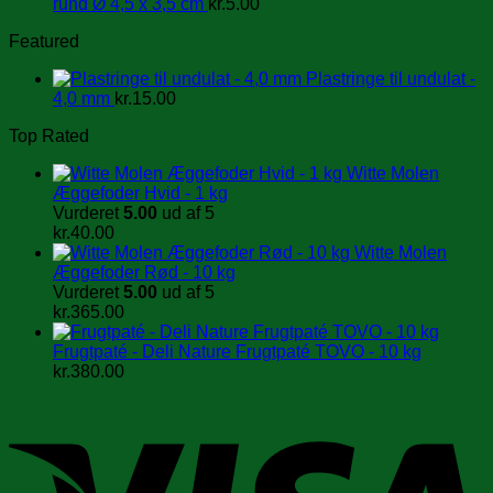
rund Ø 4,5 x 3,5 cm
kr.
5.00
Featured
Plastringe til undulat -
4,0 mm
kr.
15.00
Top Rated
Witte Molen
Æggefoder Hvid - 1 kg
Vurderet
5.00
ud af 5
kr.
40.00
Witte Molen
Æggefoder Rød - 10 kg
Vurderet
5.00
ud af 5
kr.
365.00
Frugtpaté - Deli Nature Frugtpaté TOVO - 10 kg
kr.
380.00
V