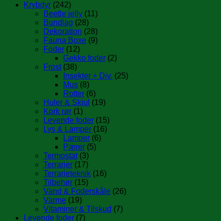
Krybdyr
(242)
Beetle jelly
(11)
Bundlag
(28)
Dekoration
(28)
Fauna Boxe
(9)
Foder
(12)
Gekko foder
(2)
Frost
(38)
Insekter + Div.
(25)
Mus
(8)
Rotter
(6)
Huler & Skjul
(19)
Kork rør
(1)
Levende foder
(15)
Lys & Lamper
(16)
Lamper
(6)
Pærer
(5)
Termostat
(3)
Terrarier
(17)
Terrarieteknik
(16)
Tilbehør
(15)
Vand & Foderskåle
(26)
Varme
(19)
Vitaminer & Tilskud
(7)
Levende foder
(7)