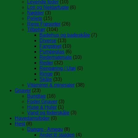
Levende foder
(10)
Lori og Nektarfugle
(6)
Nødder
(3)
Pellets
(15)
Rene Frøsorter
(26)
Tilbehør
(104)
Badehus og badeskåle
(7)
Diverse
(13)
Fangstnet
(10)
Pumpeglas
(6)
Redemateriale
(10)
Reder
(32)
Rengøring / Utøj
(0)
Ringe
(9)
Skåle
(33)
Vitaminer & mineraler
(38)
Gnaver
(23)
Bundlag
(16)
Foder Gnaver
(3)
Huse & Huler
(1)
Vand og foderskåle
(3)
Havedamsfoder
(0)
Hest
(8)
Dangro - Amequ
(8)
Andet til stalden
(4)