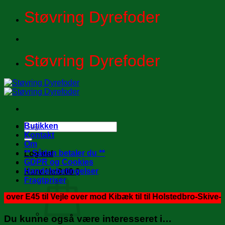
Fortsæt
Støvring Dyrefoder
til
indhold
Støvring Dyrefoder
Søg
Butikken
efter:
Kontakt
Om
** Sådan betaler du **
Log ind
GDPR og Cookies
Handelsbetingelser
Kurv /
kr.
0.00
0
Fragtpriser
5 til Vejle over mod Kibæk til til Holstedbro-Skive-Mors-This
Du kunne også være interesseret i…