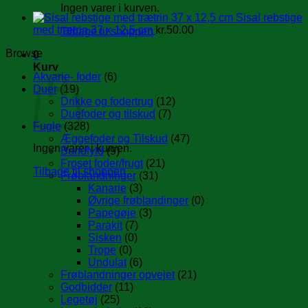
Ingen varer i kurven.
Sisal rebstige
med trætrin 37 x 12,5 cm
kr.
50.00
Tilbage til shoppen
Browse
0
Kurv
Akvarie- foder
(6)
Duer
(19)
Drikke og fodertrug
(12)
Duefoder og tilskud
(7)
Fugle
(328)
Æggefoder og Tilskud
(47)
Ingen varer i kurven.
Bundfyld
(9)
Froset foder/frugt
(21)
Tilbage til shoppen
Frøblandninger
(31)
Kanarie
(3)
Øvrige frøblandinger
(0)
Papegøje
(3)
Parakit
(7)
Sisken
(0)
Trope
(0)
Undulat
(6)
Frøblandninger opvejet
(21)
Godbidder
(11)
Legetøj
(25)