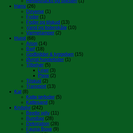
Hestesnacks og sliksten
(1)
Høns
(26)
Dirverse
(1)
Foder
(1)
Foder og tilskud
(13)
Vand og foderskåle
(10)
Varmelamper
(2)
Hund
(68)
Arion
(14)
Barf
(18)
Godbidder & tyggeben
(15)
Øvrigt hundefoder
(1)
Tilbehør
(5)
Liner
(3)
Pleje
(2)
Tilskud
(2)
Transport
(13)
Kat
(8)
Katte tørfoder
(5)
Kattesand
(3)
Krybdyr
(242)
Beetle jelly
(11)
Bundlag
(28)
Dekoration
(28)
Fauna Boxe
(9)