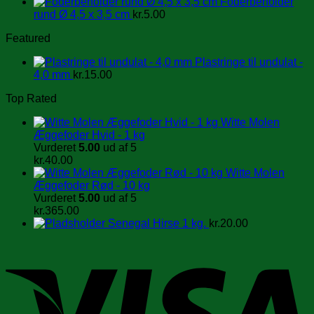
Foderbeholder
rund Ø 4,5 x 3,5 cm
kr.
5.00
Featured
Plastringe til undulat -
4,0 mm
kr.
15.00
Top Rated
Witte Molen
Æggefoder Hvid - 1 kg
Vurderet
5.00
ud af 5
kr.
40.00
Witte Molen
Æggefoder Rød - 10 kg
Vurderet
5.00
ud af 5
kr.
365.00
Senegal Hirse 1 kg.
kr.
20.00
V