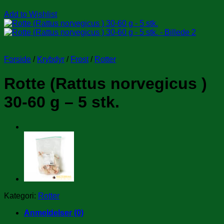
Add to Wishlist
Forside
/
Krybdyr
/
Frost
/
Rotter
Rotte (Rattus norvegicus )
30-60 g – 5 stk.
Kategori:
Rotter
Anmeldelser (0)