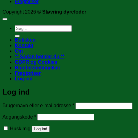
Fragtpriser
Copyright 2026 ©
Støvring dyrefoder
Søg
efter:
Butikken
Kontakt
Om
** Sådan betaler du **
GDPR og Cookies
Handelsbetingelser
Fragtpriser
Log ind
Log ind
Påkrævet
Brugernavn eller e-mailadresse
*
Påkrævet
Adgangskode
*
Husk mig
Log ind