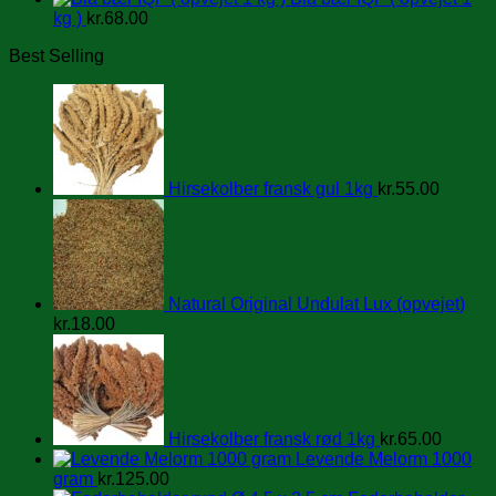
kg )
kr.
68.00
Best Selling
Hirsekolber fransk gul 1kg
kr.
55.00
Natural Original Undulat Lux (opvejet)
kr.
18.00
Hirsekolber fransk rød 1kg
kr.
65.00
Levende Melorm 1000
gram
kr.
125.00