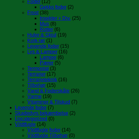
Foder
(12)
Gekko foder
(2)
Frost
(38)
Insekter + Div.
(25)
Mus
(8)
Rotter
(6)
Huler & Skjul
(19)
Kork rør
(1)
Levende foder
(15)
Lys & Lamper
(16)
Lamper
(6)
Pærer
(5)
Termostat
(3)
Terrarier
(17)
Terrarieteknik
(16)
Tilbehør
(15)
Vand & Foderskåle
(26)
Varme
(19)
Vitaminer & Tilskud
(7)
Levende foder
(7)
Skadedyrs bekæmbelse
(2)
Uncategorized
(0)
Vildtfugle
(14)
Vildtfugle foder
(14)
Vildtfugle Tilbehør
(0)