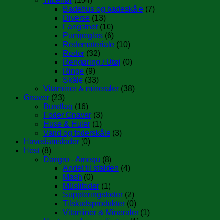
Tilbehør
(104)
Badehus og badeskåle
(7)
Diverse
(13)
Fangstnet
(10)
Pumpeglas
(6)
Redemateriale
(10)
Reder
(32)
Rengøring / Utøj
(0)
Ringe
(9)
Skåle
(33)
Vitaminer & mineraler
(38)
Gnaver
(23)
Bundlag
(16)
Foder Gnaver
(3)
Huse & Huler
(1)
Vand og foderskåle
(3)
Havedamsfoder
(0)
Hest
(8)
Dangro - Amequ
(8)
Andet til stalden
(4)
Mash
(0)
Müslifoder
(1)
Suppleringsfoder
(2)
Tilskudsprodukter
(0)
Vitaminer & Mineraler
(1)