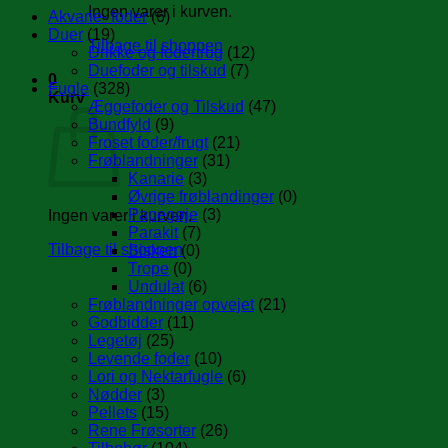
Ingen varer i kurven.
Akvarie- foder
(6)
Duer
(19)
Tilbage til shoppen
Drikke og fodertrug
(12)
Duefoder og tilskud
(7)
0
Fugle
(328)
Kurv
Æggefoder og Tilskud
(47)
Bundfyld
(9)
Froset foder/frugt
(21)
Frøblandninger
(31)
Kanarie
(3)
Øvrige frøblandinger
(0)
Papegøje
(3)
Ingen varer i kurven.
Parakit
(7)
Tilbage til shoppen
Sisken
(0)
Trope
(0)
Undulat
(6)
Frøblandninger opvejet
(21)
Godbidder
(11)
Legetøj
(25)
Levende foder
(10)
Lori og Nektarfugle
(6)
Nødder
(3)
Pellets
(15)
Rene Frøsorter
(26)