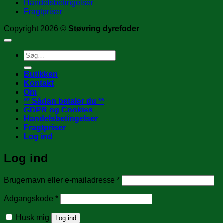
Handelsbetingelser
Fragtpriser
Copyright 2026 ©
Støvring dyrefoder
Søg
efter:
Butikken
Kontakt
Om
** Sådan betaler du **
GDPR og Cookies
Handelsbetingelser
Fragtpriser
Log ind
Log ind
Påkrævet
Brugernavn eller e-mailadresse
*
Påkrævet
Adgangskode
*
Husk mig
Log ind