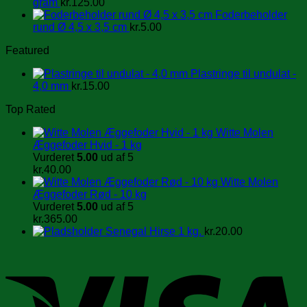
gram
kr.
125.00
Foderbeholder
rund Ø 4,5 x 3,5 cm
kr.
5.00
Featured
Plastringe til undulat -
4,0 mm
kr.
15.00
Top Rated
Witte Molen
Æggefoder Hvid - 1 kg
Vurderet
5.00
ud af 5
kr.
40.00
Witte Molen
Æggefoder Rød - 10 kg
Vurderet
5.00
ud af 5
kr.
365.00
Senegal Hirse 1 kg.
kr.
20.00
V