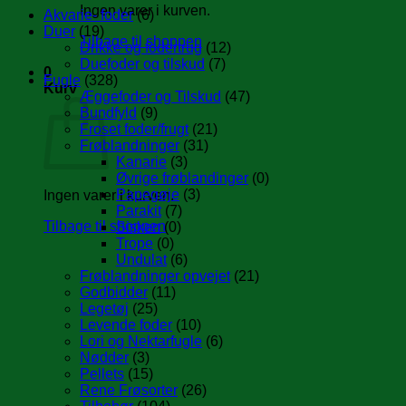
Ingen varer i kurven.
Akvarie- foder
(6)
Duer
(19)
Tilbage til shoppen
Drikke og fodertrug
(12)
Duefoder og tilskud
(7)
0
Fugle
(328)
Kurv
Æggefoder og Tilskud
(47)
Bundfyld
(9)
Froset foder/frugt
(21)
Frøblandninger
(31)
Kanarie
(3)
Øvrige frøblandinger
(0)
Papegøje
(3)
Ingen varer i kurven.
Parakit
(7)
Tilbage til shoppen
Sisken
(0)
Trope
(0)
Undulat
(6)
Frøblandninger opvejet
(21)
Godbidder
(11)
Legetøj
(25)
Levende foder
(10)
Lori og Nektarfugle
(6)
Nødder
(3)
Pellets
(15)
Rene Frøsorter
(26)