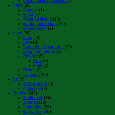
Hestesnacks og sliksten
(1)
Høns
(26)
Dirverse
(1)
Foder
(1)
Foder og tilskud
(13)
Vand og foderskåle
(10)
Varmelamper
(2)
Hund
(68)
Arion
(14)
Barf
(18)
Godbidder & tyggeben
(15)
Øvrigt hundefoder
(1)
Tilbehør
(5)
Liner
(3)
Pleje
(2)
Tilskud
(2)
Transport
(13)
Kat
(8)
Katte tørfoder
(5)
Kattesand
(3)
Krybdyr
(242)
Beetle jelly
(11)
Bundlag
(28)
Dekoration
(28)
Fauna Boxe
(9)