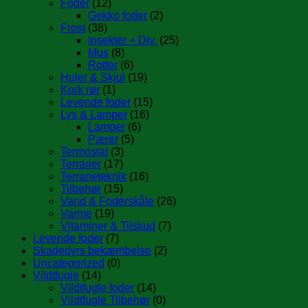
Foder
(12)
Gekko foder
(2)
Frost
(38)
Insekter + Div.
(25)
Mus
(8)
Rotter
(6)
Huler & Skjul
(19)
Kork rør
(1)
Levende foder
(15)
Lys & Lamper
(16)
Lamper
(6)
Pærer
(5)
Termostat
(3)
Terrarier
(17)
Terrarieteknik
(16)
Tilbehør
(15)
Vand & Foderskåle
(26)
Varme
(19)
Vitaminer & Tilskud
(7)
Levende foder
(7)
Skadedyrs bekæmbelse
(2)
Uncategorized
(0)
Vildtfugle
(14)
Vildtfugle foder
(14)
Vildtfugle Tilbehør
(0)