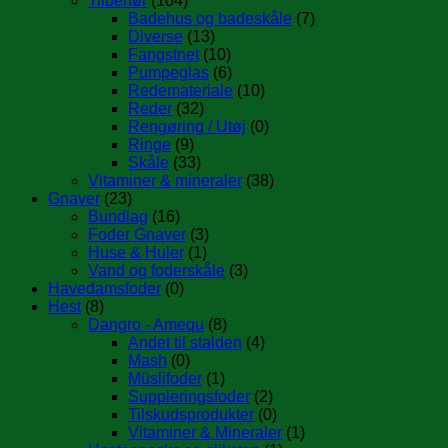
Tilbehør
(104)
Badehus og badeskåle
(7)
Diverse
(13)
Fangstnet
(10)
Pumpeglas
(6)
Redemateriale
(10)
Reder
(32)
Rengøring / Utøj
(0)
Ringe
(9)
Skåle
(33)
Vitaminer & mineraler
(38)
Gnaver
(23)
Bundlag
(16)
Foder Gnaver
(3)
Huse & Huler
(1)
Vand og foderskåle
(3)
Havedamsfoder
(0)
Hest
(8)
Dangro - Amequ
(8)
Andet til stalden
(4)
Mash
(0)
Müslifoder
(1)
Suppleringsfoder
(2)
Tilskudsprodukter
(0)
Vitaminer & Mineraler
(1)