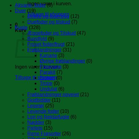
Ingen varer i kurven.
Akvarie- foder
(6)
Duer
(19)
Tilbage til shoppen
Drikke og fodertrug
(12)
Duefoder og tilskud
(7)
0
Fugle
(328)
Kurv
Æggefoder og Tilskud
(47)
Bundfyld
(9)
Froset foder/frugt
(21)
Frøblandninger
(31)
Kanarie
(3)
Øvrige frøblandinger
(0)
Papegøje
(3)
Ingen varer i kurven.
Parakit
(7)
Tilbage til shoppen
Sisken
(0)
Trope
(0)
Undulat
(6)
Frøblandninger opvejet
(21)
Godbidder
(11)
Legetøj
(25)
Levende foder
(10)
Lori og Nektarfugle
(6)
Nødder
(3)
Pellets
(15)
Rene Frøsorter
(26)