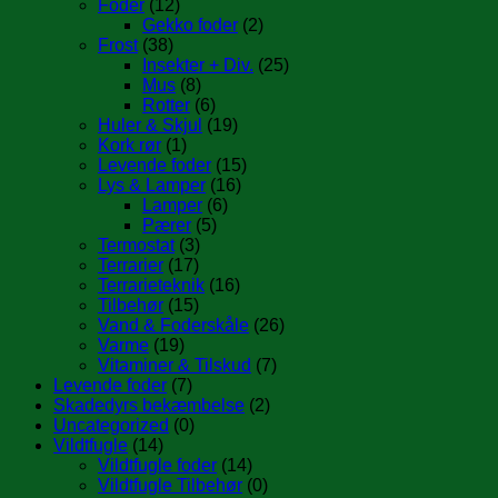
Foder
(12)
Gekko foder
(2)
Frost
(38)
Insekter + Div.
(25)
Mus
(8)
Rotter
(6)
Huler & Skjul
(19)
Kork rør
(1)
Levende foder
(15)
Lys & Lamper
(16)
Lamper
(6)
Pærer
(5)
Termostat
(3)
Terrarier
(17)
Terrarieteknik
(16)
Tilbehør
(15)
Vand & Foderskåle
(26)
Varme
(19)
Vitaminer & Tilskud
(7)
Levende foder
(7)
Skadedyrs bekæmbelse
(2)
Uncategorized
(0)
Vildtfugle
(14)
Vildtfugle foder
(14)
Vildtfugle Tilbehør
(0)