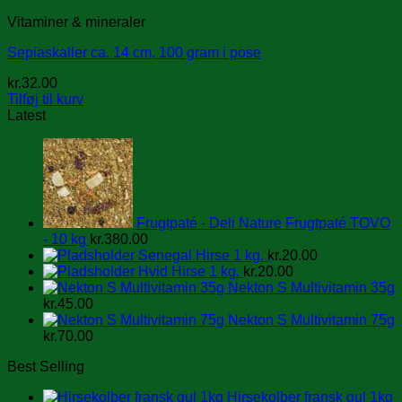
Vitaminer & mineraler
Sepiaskaller ca. 14 cm, 100 gram i pose
kr.
32.00
Tilføj til kurv
Latest
Frugtpaté - Deli Nature Frugtpaté TOVO
- 10 kg
kr.
380.00
Senegal Hirse 1 kg.
kr.
20.00
Hvid Hirse 1 kg.
kr.
20.00
Nekton S Multivitamin 35g
kr.
45.00
Nekton S Multivitamin 75g
kr.
70.00
Best Selling
Hirsekolber fransk gul 1kg