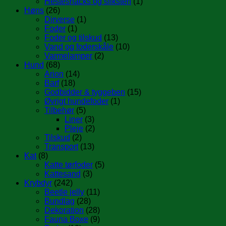
Hestesnacks og sliksten
(1)
Høns
(26)
Dirverse
(1)
Foder
(1)
Foder og tilskud
(13)
Vand og foderskåle
(10)
Varmelamper
(2)
Hund
(68)
Arion
(14)
Barf
(18)
Godbidder & tyggeben
(15)
Øvrigt hundefoder
(1)
Tilbehør
(5)
Liner
(3)
Pleje
(2)
Tilskud
(2)
Transport
(13)
Kat
(8)
Katte tørfoder
(5)
Kattesand
(3)
Krybdyr
(242)
Beetle jelly
(11)
Bundlag
(28)
Dekoration
(28)
Fauna Boxe
(9)