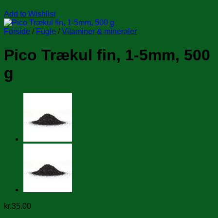
Add to Wishlist
Forside
/
Fugle
/
Vitaminer & mineraler
Pico Trækul fin, 1-5mm, 500
g
kr.
35.00