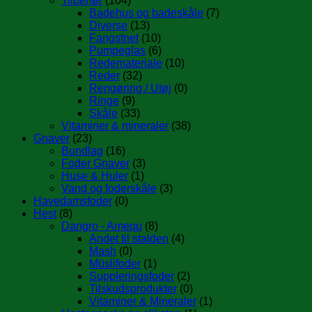
Tilbehør
(104)
Badehus og badeskåle
(7)
Diverse
(13)
Fangstnet
(10)
Pumpeglas
(6)
Redemateriale
(10)
Reder
(32)
Rengøring / Utøj
(0)
Ringe
(9)
Skåle
(33)
Vitaminer & mineraler
(38)
Gnaver
(23)
Bundlag
(16)
Foder Gnaver
(3)
Huse & Huler
(1)
Vand og foderskåle
(3)
Havedamsfoder
(0)
Hest
(8)
Dangro - Amequ
(8)
Andet til stalden
(4)
Mash
(0)
Müslifoder
(1)
Suppleringsfoder
(2)
Tilskudsprodukter
(0)
Vitaminer & Mineraler
(1)