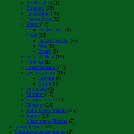
Beetle jelly
(11)
Bundlag
(28)
Dekoration
(28)
Fauna Boxe
(9)
Foder
(12)
Gekko foder
(2)
Frost
(38)
Insekter + Div.
(25)
Mus
(8)
Rotter
(6)
Huler & Skjul
(19)
Kork rør
(1)
Levende foder
(15)
Lys & Lamper
(16)
Lamper
(6)
Pærer
(5)
Termostat
(3)
Terrarier
(17)
Terrarieteknik
(16)
Tilbehør
(15)
Vand & Foderskåle
(26)
Varme
(19)
Vitaminer & Tilskud
(7)
Levende foder
(7)
Skadedyrs bekæmbelse
(2)