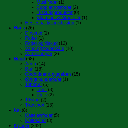
Müslifoder
(1)
Suppleringsfoder
(2)
Tilskudsprodukter
(0)
Vitaminer & Mineraler
(1)
Hestesnacks og sliksten
(1)
Høns
(26)
Dirverse
(1)
Foder
(1)
Foder og tilskud
(13)
Vand og foderskåle
(10)
Varmelamper
(2)
Hund
(68)
Arion
(14)
Barf
(18)
Godbidder & tyggeben
(15)
Øvrigt hundefoder
(1)
Tilbehør
(5)
Liner
(3)
Pleje
(2)
Tilskud
(2)
Transport
(13)
Kat
(8)
Katte tørfoder
(5)
Kattesand
(3)
Krybdyr
(242)