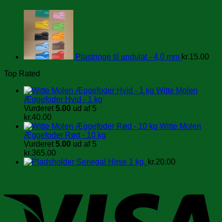
Plastringe til undulat - 4,0 mm
kr.
15.00
Top Rated
Witte Molen
Æggefoder Hvid - 1 kg
Vurderet
5.00
ud af 5
kr.
40.00
Witte Molen
Æggefoder Rød - 10 kg
Vurderet
5.00
ud af 5
kr.
365.00
Senegal Hirse 1 kg.
kr.
20.00
V