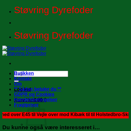
Fortsæt
Støvring Dyrefoder
til
indhold
Støvring Dyrefoder
Søg
Butikken
efter:
Kontakt
Om
** Sådan betaler du **
Log ind
GDPR og Cookies
Handelsbetingelser
Kurv /
kr.
0.00
0
Fragtpriser
 E45 til Vejle over mod Kibæk til til Holstedbro-Skive-Mors-T
Du kunne også være interesseret i…