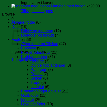
Ingen varer i kurven.
Marvben med bacon
kr.
20.00
Tilbage til shoppen
Browse
0
Akvarie- foder
(6)
Kurv
Duer
(19)
Drikke og fodertrug
(12)
Duefoder og tilskud
(7)
Fugle
(328)
Æggefoder og Tilskud
(47)
Bundfyld
(9)
Ingen varer i kurven.
Froset foder/frugt
(21)
Frøblandninger
(31)
Tilbage til shoppen
Kanarie
(3)
Øvrige frøblandinger
(0)
Papegøje
(3)
Parakit
(7)
Sisken
(0)
Trope
(0)
Undulat
(6)
Frøblandninger opvejet
(21)
Godbidder
(11)
Legetøj
(25)
Levende foder
(10)