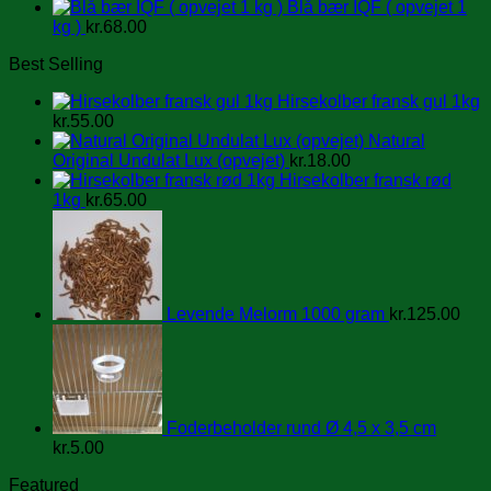
Blå bær IQF ( opvejet 1
kg )
kr.
68.00
Best Selling
Hirsekolber fransk gul 1kg
kr.
55.00
Natural
Original Undulat Lux (opvejet)
kr.
18.00
Hirsekolber fransk rød
1kg
kr.
65.00
Levende Melorm 1000 gram
kr.
125.00
Foderbeholder rund Ø 4,5 x 3,5 cm
kr.
5.00
Featured