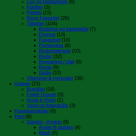
Lori og Nektarfugle
(6)
Nødder
(3)
Pellets
(15)
Rene Frøsorter
(26)
Tilbehør
(104)
Badehus og badeskåle
(7)
Diverse
(13)
Fangstnet
(10)
Pumpeglas
(6)
Redemateriale
(10)
Reder
(32)
Rengøring / Utøj
(0)
Ringe
(9)
Skåle
(33)
Vitaminer & mineraler
(38)
Gnaver
(23)
Bundlag
(16)
Foder Gnaver
(3)
Huse & Huler
(1)
Vand og foderskåle
(3)
Havedamsfoder
(0)
Hest
(8)
Dangro - Amequ
(8)
Andet til stalden
(4)
Mash
(0)