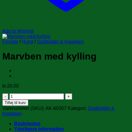
Add to Wishlist
Forside
/
Hund
/
Godbidder & tyggeben
Marvben med kylling
kr.
20.00
Marvben
med
Tilføj til kurv
kylling
Varenummer (SKU):
AK-60307
Kategori:
Godbidder &
antal
tyggeben
Beskrivelse
Yderligere information