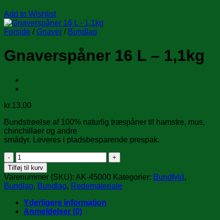
Add to Wishlist
Forside
/
Gnaver
/
Bundlag
Gnaverspåner 16 L – 1,1kg
kr.
13.00
Bundstrøelse af 100% naturlig træspåner til hamstre, mus,
chinchillaer og andre
smådyr. Leveres i pladsbesparende prespak.
Gnaverspåner
16
Tilføj til kurv
L
Varenummer (SKU):
AK-45000
Kategorier:
Bundfyld
,
-
Bundlag
,
Bundlag
,
Redemateriale
1,1kg
antal
Yderligere information
Anmeldelser (0)