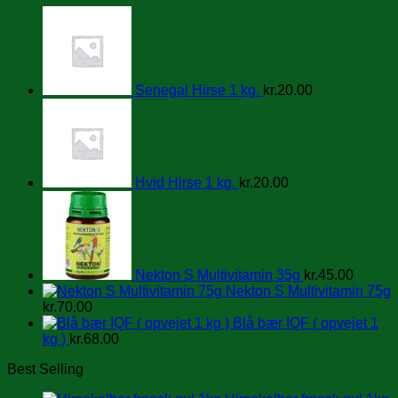
Senegal Hirse 1 kg.
kr.
20.00
Hvid Hirse 1 kg.
kr.
20.00
Nekton S Multivitamin 35g
kr.
45.00
Nekton S Multivitamin 75g
kr.
70.00
Blå bær IQF ( opvejet 1
kg )
kr.
68.00
Best Selling