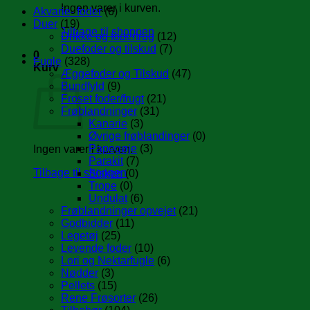
Ingen varer i kurven.
Akvarie- foder
(6)
Duer
(19)
Tilbage til shoppen
Drikke og fodertrug
(12)
Duefoder og tilskud
(7)
0
Fugle
(328)
Kurv
Æggefoder og Tilskud
(47)
Bundfyld
(9)
Froset foder/frugt
(21)
Frøblandninger
(31)
Kanarie
(3)
Øvrige frøblandinger
(0)
Papegøje
(3)
Ingen varer i kurven.
Parakit
(7)
Tilbage til shoppen
Sisken
(0)
Trope
(0)
Undulat
(6)
Frøblandninger opvejet
(21)
Godbidder
(11)
Legetøj
(25)
Levende foder
(10)
Lori og Nektarfugle
(6)
Nødder
(3)
Pellets
(15)
Rene Frøsorter
(26)