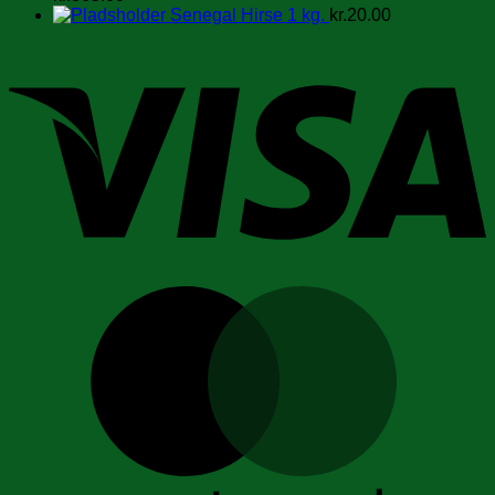
Senegal Hirse 1 kg.
kr.
20.00
V
M