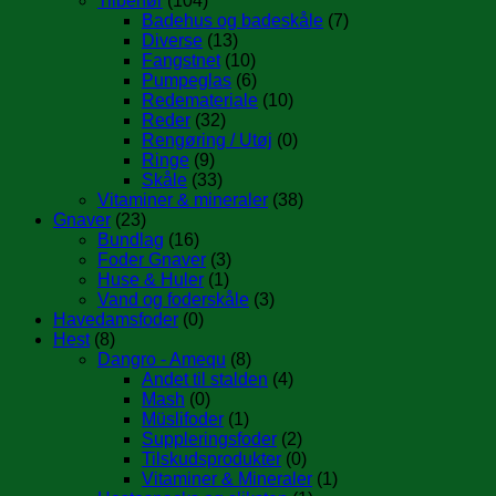
Tilbehør
(104)
Badehus og badeskåle
(7)
Diverse
(13)
Fangstnet
(10)
Pumpeglas
(6)
Redemateriale
(10)
Reder
(32)
Rengøring / Utøj
(0)
Ringe
(9)
Skåle
(33)
Vitaminer & mineraler
(38)
Gnaver
(23)
Bundlag
(16)
Foder Gnaver
(3)
Huse & Huler
(1)
Vand og foderskåle
(3)
Havedamsfoder
(0)
Hest
(8)
Dangro - Amequ
(8)
Andet til stalden
(4)
Mash
(0)
Müslifoder
(1)
Suppleringsfoder
(2)
Tilskudsprodukter
(0)
Vitaminer & Mineraler
(1)