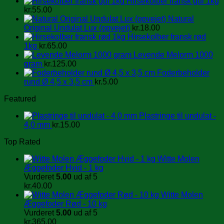
Hirsekolber fransk gul 1kg
kr.
55.00
Natural
Original Undulat Lux (opvejet)
kr.
18.00
Hirsekolber fransk rød
1kg
kr.
65.00
Levende Melorm 1000
gram
kr.
125.00
Foderbeholder
rund Ø 4,5 x 3,5 cm
kr.
5.00
Featured
Plastringe til undulat -
4,0 mm
kr.
15.00
Top Rated
Witte Molen
Æggefoder Hvid - 1 kg
Vurderet
5.00
ud af 5
kr.
40.00
Witte Molen
Æggefoder Rød - 10 kg
Vurderet
5.00
ud af 5
kr.
365.00