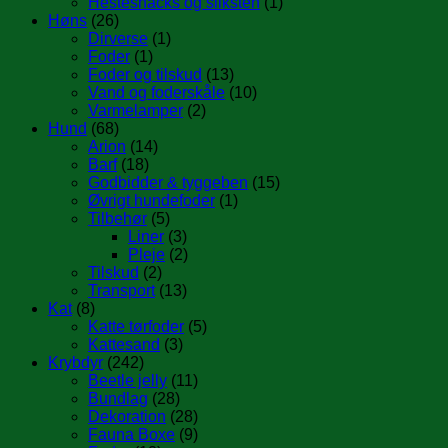
Hestesnacks og sliksten
(1)
Høns
(26)
Dirverse
(1)
Foder
(1)
Foder og tilskud
(13)
Vand og foderskåle
(10)
Varmelamper
(2)
Hund
(68)
Arion
(14)
Barf
(18)
Godbidder & tyggeben
(15)
Øvrigt hundefoder
(1)
Tilbehør
(5)
Liner
(3)
Pleje
(2)
Tilskud
(2)
Transport
(13)
Kat
(8)
Katte tørfoder
(5)
Kattesand
(3)
Krybdyr
(242)
Beetle jelly
(11)
Bundlag
(28)
Dekoration
(28)
Fauna Boxe
(9)