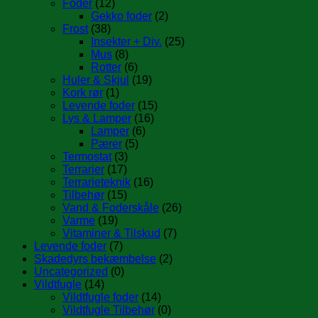
Foder
(12)
Gekko foder
(2)
Frost
(38)
Insekter + Div.
(25)
Mus
(8)
Rotter
(6)
Huler & Skjul
(19)
Kork rør
(1)
Levende foder
(15)
Lys & Lamper
(16)
Lamper
(6)
Pærer
(5)
Termostat
(3)
Terrarier
(17)
Terrarieteknik
(16)
Tilbehør
(15)
Vand & Foderskåle
(26)
Varme
(19)
Vitaminer & Tilskud
(7)
Levende foder
(7)
Skadedyrs bekæmbelse
(2)
Uncategorized
(0)
Vildtfugle
(14)
Vildtfugle foder
(14)
Vildtfugle Tilbehør
(0)