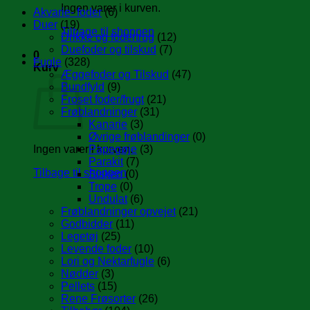
Ingen varer i kurven.
Akvarie- foder
(6)
Duer
(19)
Tilbage til shoppen
Drikke og fodertrug
(12)
Duefoder og tilskud
(7)
0
Fugle
(328)
Kurv
Æggefoder og Tilskud
(47)
Bundfyld
(9)
Froset foder/frugt
(21)
Frøblandninger
(31)
Kanarie
(3)
Øvrige frøblandinger
(0)
Ingen varer i kurven.
Papegøje
(3)
Parakit
(7)
Tilbage til shoppen
Sisken
(0)
Trope
(0)
Undulat
(6)
Frøblandninger opvejet
(21)
Godbidder
(11)
Legetøj
(25)
Levende foder
(10)
Lori og Nektarfugle
(6)
Nødder
(3)
Pellets
(15)
Rene Frøsorter
(26)