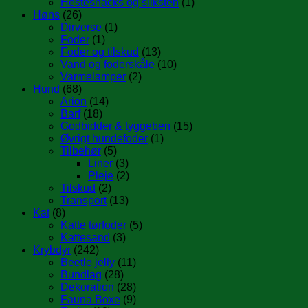
Hestesnacks og sliksten
(1)
Høns
(26)
Dirverse
(1)
Foder
(1)
Foder og tilskud
(13)
Vand og foderskåle
(10)
Varmelamper
(2)
Hund
(68)
Arion
(14)
Barf
(18)
Godbidder & tyggeben
(15)
Øvrigt hundefoder
(1)
Tilbehør
(5)
Liner
(3)
Pleje
(2)
Tilskud
(2)
Transport
(13)
Kat
(8)
Katte tørfoder
(5)
Kattesand
(3)
Krybdyr
(242)
Beetle jelly
(11)
Bundlag
(28)
Dekoration
(28)
Fauna Boxe
(9)