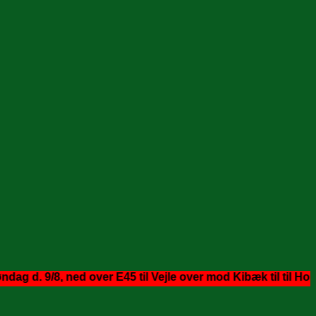
9/8, ned over E45 til Vejle over mod Kibæk til til Holstedbr