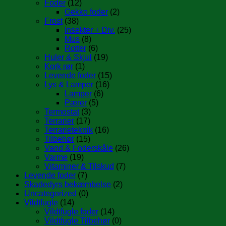
Foder
(12)
Gekko foder
(2)
Frost
(38)
Insekter + Div.
(25)
Mus
(8)
Rotter
(6)
Huler & Skjul
(19)
Kork rør
(1)
Levende foder
(15)
Lys & Lamper
(16)
Lamper
(6)
Pærer
(5)
Termostat
(3)
Terrarier
(17)
Terrarieteknik
(16)
Tilbehør
(15)
Vand & Foderskåle
(26)
Varme
(19)
Vitaminer & Tilskud
(7)
Levende foder
(7)
Skadedyrs bekæmbelse
(2)
Uncategorized
(0)
Vildtfugle
(14)
Vildtfugle foder
(14)
Vildtfugle Tilbehør
(0)