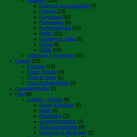
Tilbehør
(104)
Badehus og badeskåle
(7)
Diverse
(13)
Fangstnet
(10)
Pumpeglas
(6)
Redemateriale
(10)
Reder
(32)
Rengøring / Utøj
(0)
Ringe
(9)
Skåle
(33)
Vitaminer & mineraler
(38)
Gnaver
(23)
Bundlag
(16)
Foder Gnaver
(3)
Huse & Huler
(1)
Vand og foderskåle
(3)
Havedamsfoder
(0)
Hest
(8)
Dangro - Amequ
(8)
Andet til stalden
(4)
Mash
(0)
Müslifoder
(1)
Suppleringsfoder
(2)
Tilskudsprodukter
(0)
Vitaminer & Mineraler
(1)