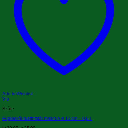
Add to Wishlist
Vis
Skåle
Fugleskål rustfritstål m/skrue ø 12 cm – 0,6 L
Den
Den