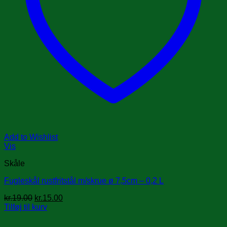
Add to Wishlist
Vis
Skåle
Fugleskål rustfritstål m/skrue ø 7,5cm – 0,2 L
Den
Den
kr.
19.00
kr.
15.00
oprindelige
aktuelle
Tilføj til kurv
pris
pris
var:
er: