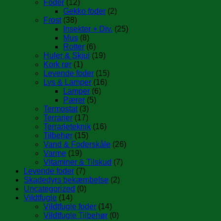
Foder
(12)
Gekko foder
(2)
Frost
(38)
Insekter + Div.
(25)
Mus
(8)
Rotter
(6)
Huler & Skjul
(19)
Kork rør
(1)
Levende foder
(15)
Lys & Lamper
(16)
Lamper
(6)
Pærer
(5)
Termostat
(3)
Terrarier
(17)
Terrarieteknik
(16)
Tilbehør
(15)
Vand & Foderskåle
(26)
Varme
(19)
Vitaminer & Tilskud
(7)
Levende foder
(7)
Skadedyrs bekæmbelse
(2)
Uncategorized
(0)
Vildtfugle
(14)
Vildtfugle foder
(14)
Vildtfugle Tilbehør
(0)