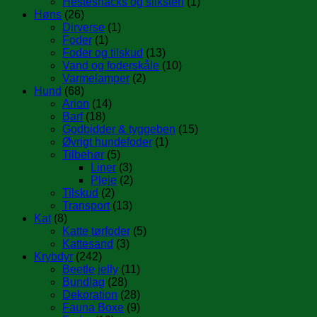
Hestesnacks og sliksten
(1)
Høns
(26)
Dirverse
(1)
Foder
(1)
Foder og tilskud
(13)
Vand og foderskåle
(10)
Varmelamper
(2)
Hund
(68)
Arion
(14)
Barf
(18)
Godbidder & tyggeben
(15)
Øvrigt hundefoder
(1)
Tilbehør
(5)
Liner
(3)
Pleje
(2)
Tilskud
(2)
Transport
(13)
Kat
(8)
Katte tørfoder
(5)
Kattesand
(3)
Krybdyr
(242)
Beetle jelly
(11)
Bundlag
(28)
Dekoration
(28)
Fauna Boxe
(9)