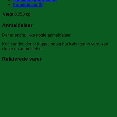
-
Anmeldelser (0)
0,2
L
Vægt
0.053 kg
antal
Anmeldelser
Der er endnu ikke nogle anmeldelser.
Kun kunder, der er logget ind og har købt denne vare, kan
skrive en anmeldelse.
Relaterede varer