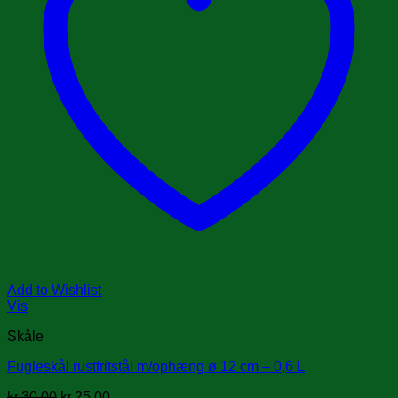
Add to Wishlist
Vis
Skåle
Fugleskål rustfritstål m/ophæng ø 12 cm – 0,6 L
Den
Den
kr.
30.00
kr.
25.00