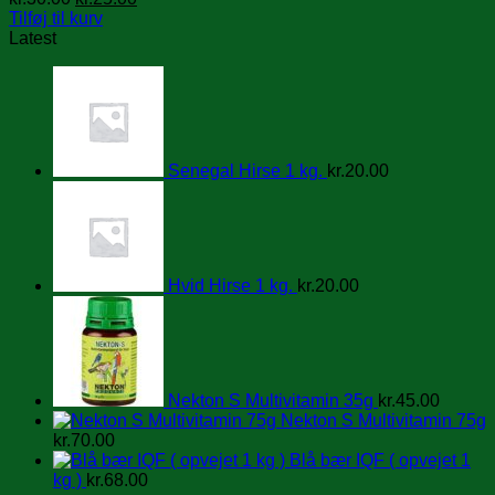
oprindelige
aktuelle
Tilføj til kurv
pris
pris
Latest
var:
er:
kr.30.00.
kr.25.00.
Senegal Hirse 1 kg.
kr.
20.00
Hvid Hirse 1 kg.
kr.
20.00
Nekton S Multivitamin 35g
kr.
45.00
Nekton S Multivitamin 75g
kr.
70.00
Blå bær IQF ( opvejet 1
kg )
kr.
68.00