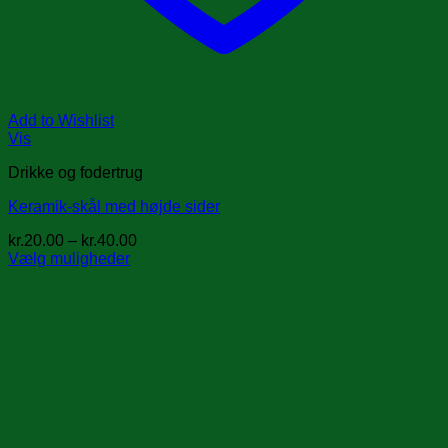
Add to Wishlist
Vis
Drikke og fodertrug
Keramik-skål med højde sider
Prisinterval:
kr.
20.00
–
kr.
40.00
kr.20.00
Vælg muligheder
Dette
til
vare
kr.40.00
har
flere
varianter.
Mulighederne
kan
vælges
på
varesiden