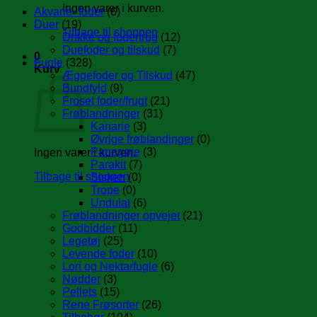
Ingen varer i kurven.
Akvarie- foder
(6)
Duer
(19)
Tilbage til shoppen
Drikke og fodertrug
(12)
Duefoder og tilskud
(7)
0
Fugle
(328)
Kurv
Æggefoder og Tilskud
(47)
Bundfyld
(9)
Froset foder/frugt
(21)
Frøblandninger
(31)
Kanarie
(3)
Øvrige frøblandinger
(0)
Papegøje
(3)
Ingen varer i kurven.
Parakit
(7)
Tilbage til shoppen
Sisken
(0)
Trope
(0)
Undulat
(6)
Frøblandninger opvejet
(21)
Godbidder
(11)
Legetøj
(25)
Levende foder
(10)
Lori og Nektarfugle
(6)
Nødder
(3)
Pellets
(15)
Rene Frøsorter
(26)