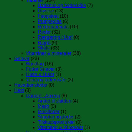
Tilbehør
(104)
Badehus og badeskåle
(7)
Diverse
(13)
Fangstnet
(10)
Pumpeglas
(6)
Redemateriale
(10)
Reder
(32)
Rengøring / Utøj
(0)
Ringe
(9)
Skåle
(33)
Vitaminer & mineraler
(38)
Gnaver
(23)
Bundlag
(16)
Foder Gnaver
(3)
Huse & Huler
(1)
Vand og foderskåle
(3)
Havedamsfoder
(0)
Hest
(8)
Dangro - Amequ
(8)
Andet til stalden
(4)
Mash
(0)
Müslifoder
(1)
Suppleringsfoder
(2)
Tilskudsprodukter
(0)
Vitaminer & Mineraler
(1)