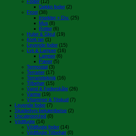
Foder
(12)
Gekko foder
(2)
Frost
(38)
Insekter + Div.
(25)
Mus
(8)
Rotter
(6)
Huler & Skjul
(19)
Kork rør
(1)
Levende foder
(15)
Lys & Lamper
(16)
Lamper
(6)
Pærer
(5)
Termostat
(3)
Terrarier
(17)
Terrarieteknik
(16)
Tilbehør
(15)
Vand & Foderskåle
(26)
Varme
(19)
Vitaminer & Tilskud
(7)
Levende foder
(7)
Skadedyrs bekæmbelse
(2)
Uncategorized
(0)
Vildtfugle
(14)
Vildtfugle foder
(14)
Vildtfugle Tilbehør
(0)