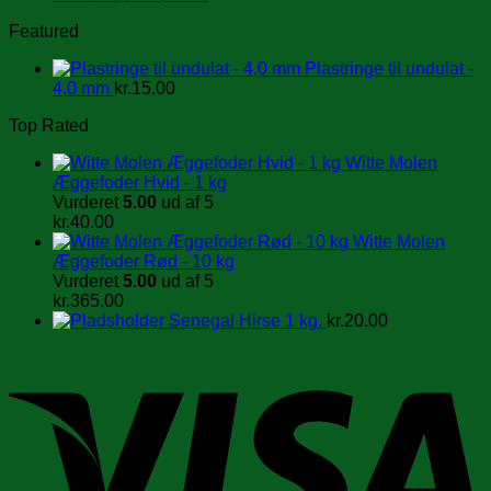
Featured
Plastringe til undulat -
4,0 mm
kr.
15.00
Top Rated
Witte Molen
Æggefoder Hvid - 1 kg
Vurderet
5.00
ud af 5
kr.
40.00
Witte Molen
Æggefoder Rød - 10 kg
Vurderet
5.00
ud af 5
kr.
365.00
Senegal Hirse 1 kg.
kr.
20.00
V