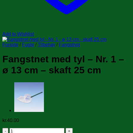
Add to Wishlist
Forside
/
Fugle
/
Tilbehør
/
Fangstnet
Fangstnet med tyl – Nr. 1 –
ø 13 cm – skaft 25 cm
kr.
40.00
Fangstnet