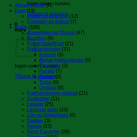
Ingen varer i kurven.
Akvarie- foder
(6)
Duer
(19)
Tilbage til shoppen
Drikke og fodertrug
(12)
Duefoder og tilskud
(7)
0
Fugle
(328)
Kurv
Æggefoder og Tilskud
(47)
Bundfyld
(9)
Froset foder/frugt
(21)
Frøblandninger
(31)
Kanarie
(3)
Øvrige frøblandinger
(0)
Papegøje
(3)
Ingen varer i kurven.
Parakit
(7)
Tilbage til shoppen
Sisken
(0)
Trope
(0)
Undulat
(6)
Frøblandninger opvejet
(21)
Godbidder
(11)
Legetøj
(25)
Levende foder
(10)
Lori og Nektarfugle
(6)
Nødder
(3)
Pellets
(15)
Rene Frøsorter
(26)