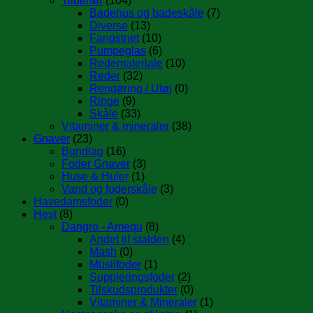
Tilbehør
(104)
Badehus og badeskåle
(7)
Diverse
(13)
Fangstnet
(10)
Pumpeglas
(6)
Redemateriale
(10)
Reder
(32)
Rengøring / Utøj
(0)
Ringe
(9)
Skåle
(33)
Vitaminer & mineraler
(38)
Gnaver
(23)
Bundlag
(16)
Foder Gnaver
(3)
Huse & Huler
(1)
Vand og foderskåle
(3)
Havedamsfoder
(0)
Hest
(8)
Dangro - Amequ
(8)
Andet til stalden
(4)
Mash
(0)
Müslifoder
(1)
Suppleringsfoder
(2)
Tilskudsprodukter
(0)
Vitaminer & Mineraler
(1)