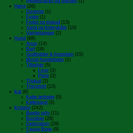
Hestesnacks og sliksten
(1)
Høns
(26)
Dirverse
(1)
Foder
(1)
Foder og tilskud
(13)
Vand og foderskåle
(10)
Varmelamper
(2)
Hund
(68)
Arion
(14)
Barf
(18)
Godbidder & tyggeben
(15)
Øvrigt hundefoder
(1)
Tilbehør
(5)
Liner
(3)
Pleje
(2)
Tilskud
(2)
Transport
(13)
Kat
(8)
Katte tørfoder
(5)
Kattesand
(3)
Krybdyr
(242)
Beetle jelly
(11)
Bundlag
(28)
Dekoration
(28)
Fauna Boxe
(9)