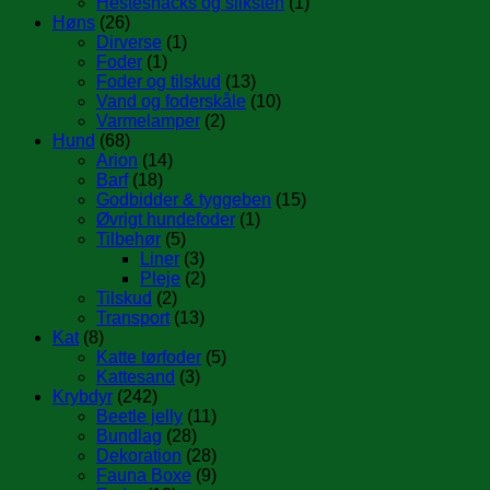
Hestesnacks og sliksten
(1)
Høns
(26)
Dirverse
(1)
Foder
(1)
Foder og tilskud
(13)
Vand og foderskåle
(10)
Varmelamper
(2)
Hund
(68)
Arion
(14)
Barf
(18)
Godbidder & tyggeben
(15)
Øvrigt hundefoder
(1)
Tilbehør
(5)
Liner
(3)
Pleje
(2)
Tilskud
(2)
Transport
(13)
Kat
(8)
Katte tørfoder
(5)
Kattesand
(3)
Krybdyr
(242)
Beetle jelly
(11)
Bundlag
(28)
Dekoration
(28)
Fauna Boxe
(9)