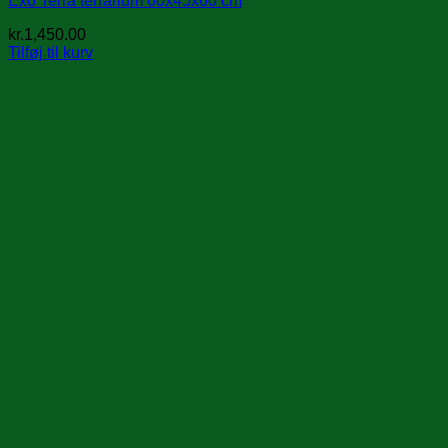
Exo Terra terrarium 60x45x60 cm
kr.
1,450.00
Tilføj til kurv