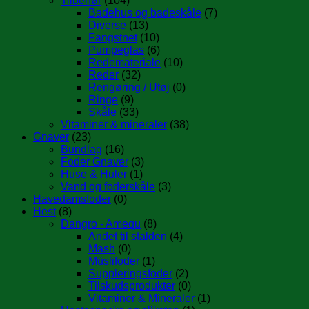
Tilbehør
(104)
Badehus og badeskåle
(7)
Diverse
(13)
Fangstnet
(10)
Pumpeglas
(6)
Redemateriale
(10)
Reder
(32)
Rengøring / Utøj
(0)
Ringe
(9)
Skåle
(33)
Vitaminer & mineraler
(38)
Gnaver
(23)
Bundlag
(16)
Foder Gnaver
(3)
Huse & Huler
(1)
Vand og foderskåle
(3)
Havedamsfoder
(0)
Hest
(8)
Dangro - Amequ
(8)
Andet til stalden
(4)
Mash
(0)
Müslifoder
(1)
Suppleringsfoder
(2)
Tilskudsprodukter
(0)
Vitaminer & Mineraler
(1)