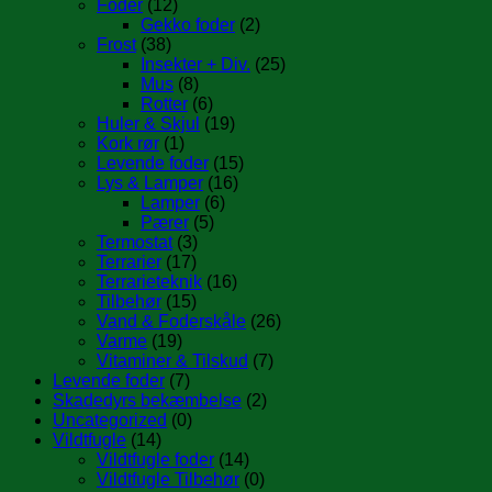
Foder
(12)
Gekko foder
(2)
Frost
(38)
Insekter + Div.
(25)
Mus
(8)
Rotter
(6)
Huler & Skjul
(19)
Kork rør
(1)
Levende foder
(15)
Lys & Lamper
(16)
Lamper
(6)
Pærer
(5)
Termostat
(3)
Terrarier
(17)
Terrarieteknik
(16)
Tilbehør
(15)
Vand & Foderskåle
(26)
Varme
(19)
Vitaminer & Tilskud
(7)
Levende foder
(7)
Skadedyrs bekæmbelse
(2)
Uncategorized
(0)
Vildtfugle
(14)
Vildtfugle foder
(14)
Vildtfugle Tilbehør
(0)