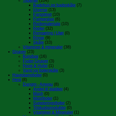
Tilbehør
(104)
Badehus og badeskåle
(7)
Diverse
(13)
Fangstnet
(10)
Pumpeglas
(6)
Redemateriale
(10)
Reder
(32)
Rengøring / Utøj
(0)
Ringe
(9)
Skåle
(33)
Vitaminer & mineraler
(38)
Gnaver
(23)
Bundlag
(16)
Foder Gnaver
(3)
Huse & Huler
(1)
Vand og foderskåle
(3)
Havedamsfoder
(0)
Hest
(8)
Dangro - Amequ
(8)
Andet til stalden
(4)
Mash
(0)
Müslifoder
(1)
Suppleringsfoder
(2)
Tilskudsprodukter
(0)
Vitaminer & Mineraler
(1)