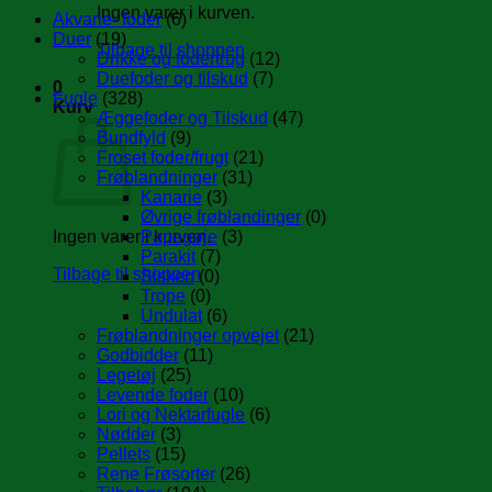
Ingen varer i kurven.
Akvarie- foder
(6)
Duer
(19)
Tilbage til shoppen
Drikke og fodertrug
(12)
Duefoder og tilskud
(7)
0
Fugle
(328)
Kurv
Æggefoder og Tilskud
(47)
Bundfyld
(9)
Froset foder/frugt
(21)
Frøblandninger
(31)
Kanarie
(3)
Øvrige frøblandinger
(0)
Ingen varer i kurven.
Papegøje
(3)
Parakit
(7)
Tilbage til shoppen
Sisken
(0)
Trope
(0)
Undulat
(6)
Frøblandninger opvejet
(21)
Godbidder
(11)
Legetøj
(25)
Levende foder
(10)
Lori og Nektarfugle
(6)
Nødder
(3)
Pellets
(15)
Rene Frøsorter
(26)