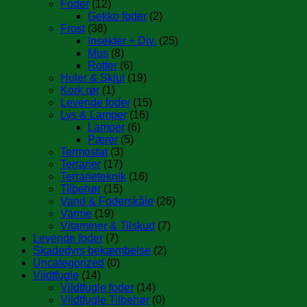
Foder
(12)
Gekko foder
(2)
Frost
(38)
Insekter + Div.
(25)
Mus
(8)
Rotter
(6)
Huler & Skjul
(19)
Kork rør
(1)
Levende foder
(15)
Lys & Lamper
(16)
Lamper
(6)
Pærer
(5)
Termostat
(3)
Terrarier
(17)
Terrarieteknik
(16)
Tilbehør
(15)
Vand & Foderskåle
(26)
Varme
(19)
Vitaminer & Tilskud
(7)
Levende foder
(7)
Skadedyrs bekæmbelse
(2)
Uncategorized
(0)
Vildtfugle
(14)
Vildtfugle foder
(14)
Vildtfugle Tilbehør
(0)