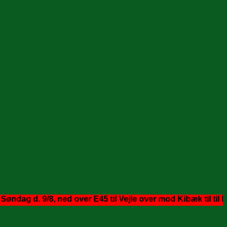
d. 9/8, ned over E45 til Vejle over mod Kibæk til til Holsted