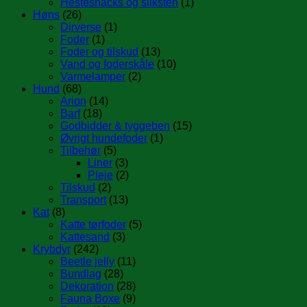
Hestesnacks og sliksten
(1)
Høns
(26)
Dirverse
(1)
Foder
(1)
Foder og tilskud
(13)
Vand og foderskåle
(10)
Varmelamper
(2)
Hund
(68)
Arion
(14)
Barf
(18)
Godbidder & tyggeben
(15)
Øvrigt hundefoder
(1)
Tilbehør
(5)
Liner
(3)
Pleje
(2)
Tilskud
(2)
Transport
(13)
Kat
(8)
Katte tørfoder
(5)
Kattesand
(3)
Krybdyr
(242)
Beetle jelly
(11)
Bundlag
(28)
Dekoration
(28)
Fauna Boxe
(9)