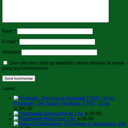
Navn
*
E-mail
*
Websted
Gem mit navn, mail og websted i denne browser til næste
gang jeg kommenterer.
Latest
Frugtpaté - Deli Nature Frugtpaté TOVO - 10 kg
kr.
380.00
Senegal Hirse 1 kg.
kr.
20.00
Hvid Hirse 1 kg.
kr.
20.00
Nekton S Multivitamin 35g