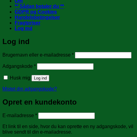
Om
** Sådan betaler du **
GDPR og Cookies
Handelsbetingelser
Fragtpriser
Log ind
Log ind
Påkrævet
Brugernavn eller e-mailadresse
*
Påkrævet
Adgangskode
*
Husk mig
Log ind
Mistet din adgangskode?
Opret en kundekonto
Påkrævet
E-mailadresse
*
Et link til en side, hvor du kan oprette en ny adgangskode, vil
blive sendt til din e-mailadresse.