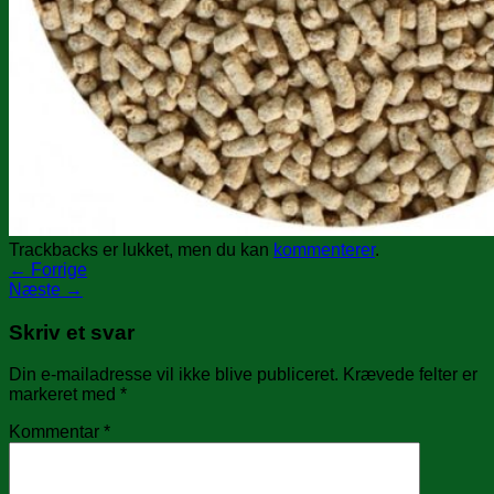
Trackbacks er lukket, men du kan
kommenterer
.
←
Forrige
Næste
→
Skriv et svar
Din e-mailadresse vil ikke blive publiceret.
Krævede felter er
markeret med
*
Kommentar
*