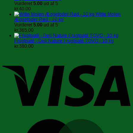
Vurderet
5.00
ud af 5
kr.
40.00
Witte Molen
Æggefoder Rød - 10 kg
Vurderet
5.00
ud af 5
kr.
365.00
Frugtpaté - Deli Nature Frugtpaté TOVO - 10 kg
kr.
380.00
V
M