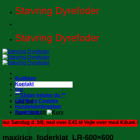
Fortsæt
Støvring Dyrefoder
til
indhold
Støvring Dyrefoder
Butikken
Søg
Kontakt
efter:
Om
** Sådan betaler du **
GDPR og Cookies
Log ind
Handelsbetingelser
Fragtpriser
Kurv /
kr.
0.00
 Søndag d. 9/8, ned over E45 til Vejle over mod Kibæk til til
maxirice_foderklat_LR-600×600