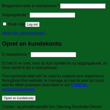
Påkrævet
Brugernavn eller e-mailadresse
*
Påkrævet
Adgangskode
*
Husk mig
Log ind
Mistet din adgangskode?
Opret en kundekonto
Påkrævet
E-mailadresse
*
Et link til en side, hvor du kan oprette en ny adgangskode, vil
blive sendt til din e-mailadresse.
Your personal data will be used to support your experience
throughout this website, to manage access to your account,
and for other purposes described in our
Politik for
personoplysninger
.
Opret en kundekonto
Cookie- og privatlivspolitik hos Støvring Dyrefoder Denne