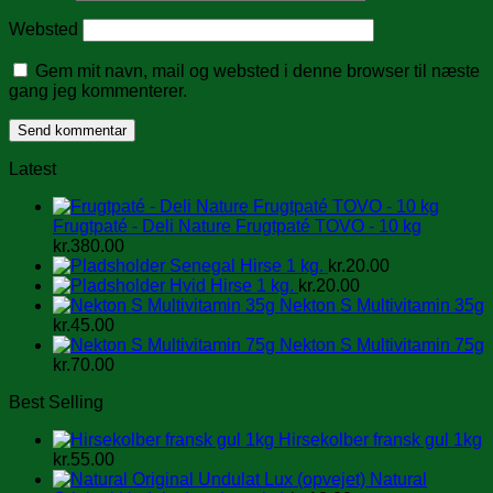
Websted
Gem mit navn, mail og websted i denne browser til næste
gang jeg kommenterer.
Latest
Frugtpaté - Deli Nature Frugtpaté TOVO - 10 kg
kr.
380.00
Senegal Hirse 1 kg.
kr.
20.00
Hvid Hirse 1 kg.
kr.
20.00
Nekton S Multivitamin 35g
kr.
45.00
Nekton S Multivitamin 75g
kr.
70.00
Best Selling
Hirsekolber fransk gul 1kg
kr.
55.00
Natural