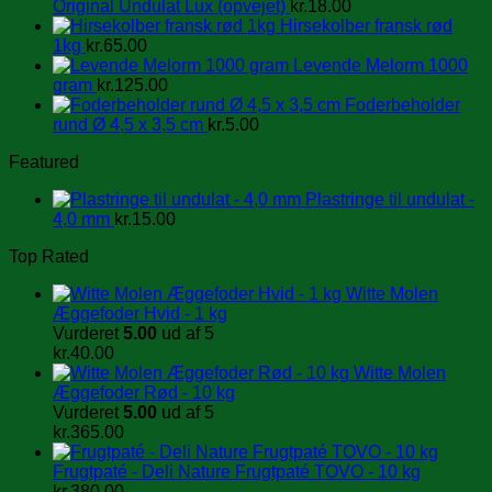
Original Undulat Lux (opvejet)
kr.
18.00
Hirsekolber fransk rød
1kg
kr.
65.00
Levende Melorm 1000
gram
kr.
125.00
Foderbeholder
rund Ø 4,5 x 3,5 cm
kr.
5.00
Featured
Plastringe til undulat -
4,0 mm
kr.
15.00
Top Rated
Witte Molen
Æggefoder Hvid - 1 kg
Vurderet
5.00
ud af 5
kr.
40.00
Witte Molen
Æggefoder Rød - 10 kg
Vurderet
5.00
ud af 5
kr.
365.00
Frugtpaté - Deli Nature Frugtpaté TOVO - 10 kg
kr.
380.00