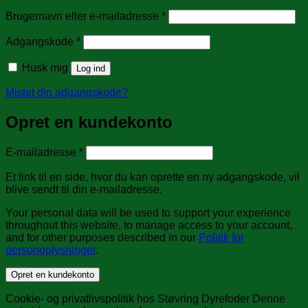
Påkrævet
Brugernavn eller e-mailadresse
*
Påkrævet
Adgangskode
*
Husk mig
Log ind
Mistet din adgangskode?
Opret en kundekonto
Påkrævet
E-mailadresse
*
Et link til en side, hvor du kan oprette en ny adgangskode, vil
blive sendt til din e-mailadresse.
Your personal data will be used to support your experience
throughout this website, to manage access to your account,
and for other purposes described in our
Politik for
personoplysninger
.
Opret en kundekonto
Cookie- og privatlivspolitik hos Støvring Dyrefoder Denne