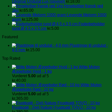
Original Undulat Lux (opvejet)
kr.
18.00
Hirsekolber fransk rød
1kg
kr.
65.00
Levende Melorm 1000
gram
kr.
125.00
Foderbeholder
rund Ø 4,5 x 3,5 cm
kr.
5.00
Featured
Plastringe til undulat -
4,0 mm
kr.
15.00
Top Rated
Witte Molen
Æggefoder Hvid - 1 kg
Vurderet
5.00
ud af 5
kr.
40.00
Witte Molen
Æggefoder Rød - 10 kg
Vurderet
5.00
ud af 5
kr.
365.00
Frugtpaté - Deli Nature Frugtpaté TOVO - 10 kg
kr.
380.00