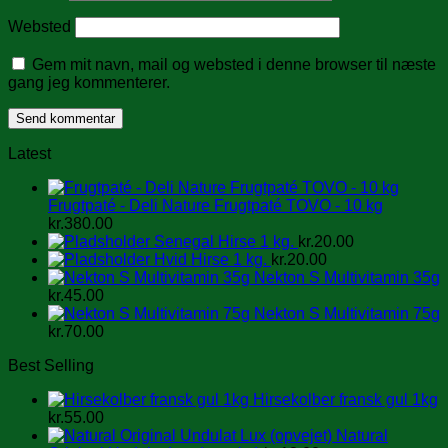
Websted
Gem mit navn, mail og websted i denne browser til næste
gang jeg kommenterer.
Latest
Frugtpaté - Deli Nature Frugtpaté TOVO - 10 kg
kr.
380.00
Senegal Hirse 1 kg.
kr.
20.00
Hvid Hirse 1 kg.
kr.
20.00
Nekton S Multivitamin 35g
kr.
45.00
Nekton S Multivitamin 75g
kr.
70.00
Best Selling
Hirsekolber fransk gul 1kg
kr.
55.00
Natural