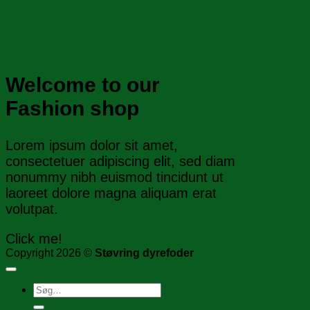
Welcome to our
Fashion shop
Lorem ipsum dolor sit amet,
consectetuer adipiscing elit, sed diam
nonummy nibh euismod tincidunt ut
laoreet dolore magna aliquam erat
volutpat.
Click me!
Copyright 2026 ©
Støvring dyrefoder
Søg
efter: