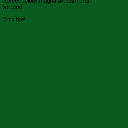
laoreet dolore magna aliquam erat
volutpat.
Click me!