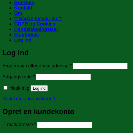
Butikken
Kontakt
Om
** Sådan betaler du **
GDPR og Cookies
Handelsbetingelser
Fragtpriser
Log ind
Log ind
Påkrævet
Brugernavn eller e-mailadresse
*
Påkrævet
Adgangskode
*
Husk mig
Log ind
Mistet din adgangskode?
Opret en kundekonto
Påkrævet
E-mailadresse
*